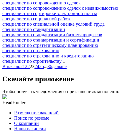
специалист по сопровождению сделок
специалист по сопровождению сделок с недвижимостью
специалист по сортировке электронной почты
специалист по социальной работе
специалист по специальной оценке условий труда
специалист по стандартизации
специалист по стандартизации бизнес-процессов
специалист по стандартизации и сертификации
специалист по стратегическому планированию
специалист по страхованию
специалист по страхованию и кредитованию
специалист по строительству
1
В начало
21
22
23
24
25
...
36
дальше
Скачайте приложение
Чтобы получать уведомления о приглашениях мгновенно
HeadHunter
Размещение вакансий
Поиск по резюме
О компании
Наши вакансии