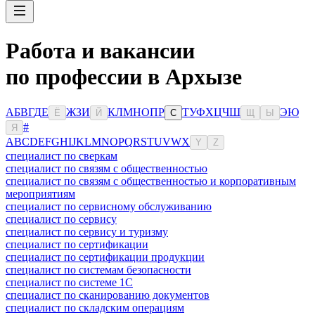
Работа и вакансии
по профессии в Архызе
А
Б
В
Г
Д
Е
Ж
З
И
К
Л
М
Н
О
П
Р
Т
У
Ф
Х
Ц
Ч
Ш
Э
Ю
Ё
Й
С
Щ
Ы
#
Я
A
B
C
D
E
F
G
H
I
J
K
L
M
N
O
P
Q
R
S
T
U
V
W
X
Y
Z
специалист по сверкам
специалист по связям с общественностью
специалист по связям с общественностью и корпоративным
мероприятиям
специалист по сервисному обслуживанию
специалист по сервису
специалист по сервису и туризму
специалист по сертификации
специалист по сертификации продукции
специалист по системам безопасности
специалист по системе 1С
специалист по сканированию документов
специалист по складским операциям