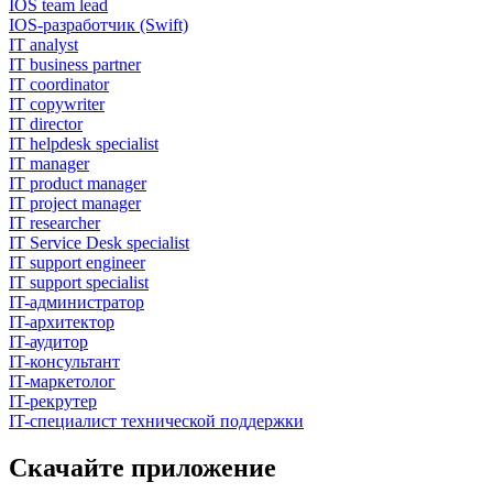
IOS team lead
IOS-разработчик (Swift)
IT analyst
IT business partner
IT coordinator
IT copywriter
IT director
IT helpdesk specialist
IT manager
IT product manager
IT project manager
IT researcher
IT Service Desk specialist
IT support engineer
IT support specialist
IT-администратор
IT-архитектор
IT-аудитор
IT-консультант
IT-маркетолог
IT-рекрутер
IT-специалист технической поддержки
Скачайте приложение