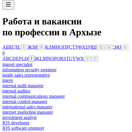
Работа и вакансии
по профессии в Архызе
А
Б
В
Г
Д
Е
Ж
З
И
К
Л
М
Н
О
П
Р
С
Т
У
Ф
Х
Ц
Ч
Ш
Э
Ю
Ё
Й
Щ
Ы
Я
#
A
B
C
D
E
F
G
H
J
K
L
M
N
O
P
Q
R
S
T
U
V
W
X
I
Y
Z
import specialist
information security engineer
inside sales representative
intern
internal audit manager
internal auditor
internal communications manager
internal control manager
international sales manager
internet marketing manager
investment analyst
IOS developer
IOS software engineer