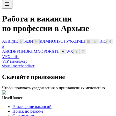
Работа и вакансии
по профессии в Архызе
А
Б
В
Г
Д
Е
Ж
З
И
К
Л
М
Н
О
П
Р
С
Т
У
Ф
Х
Ц
Ч
Ш
Э
Ю
Ё
Й
Щ
Ы
Я
#
A
B
C
D
E
F
G
H
I
J
K
L
M
N
O
P
Q
R
S
T
U
W
X
V
Y
Z
VFX artist
VIP-менеджер
visual merchandiser
Скачайте приложение
Чтобы получать уведомления о приглашениях мгновенно
HeadHunter
Размещение вакансий
Поиск по резюме
О компании