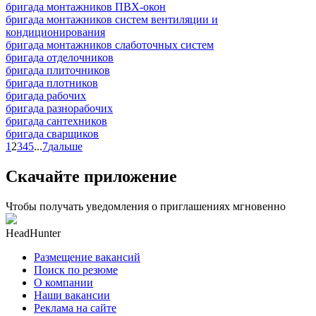
бригада монтажников ПВХ-окон
бригада монтажников систем вентиляции и
кондиционирования
бригада монтажников слаботочных систем
бригада отделочников
бригада плиточников
бригада плотников
бригада рабочих
бригада разнорабочих
бригада сантехников
бригада сварщиков
1
2
3
4
5
...
7
дальше
Скачайте приложение
Чтобы получать уведомления о приглашениях мгновенно
HeadHunter
Размещение вакансий
Поиск по резюме
О компании
Наши вакансии
Реклама на сайте