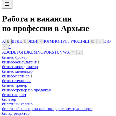
Работа и вакансии
по профессии в Архызе
А
В
Г
Д
Е
Ж
З
И
К
Л
М
Н
О
П
Р
С
Т
У
Ф
Х
Ц
Ч
Ш
Э
Ю
Б
Ё
Й
Щ
Ы
#
Я
A
B
C
D
E
F
G
H
I
J
K
L
M
N
O
P
Q
R
S
T
U
V
W
X
Y
Z
бизнес-брокер
бизнес-консультант
1
бизнес-координатор
бизнес-менеджер
бизнес-партнер
1
бизнес-технолог
бизнес-тренер
бизнес-тренер по продажам
бизнес-юрист
билетер
билетный кассир
билетный кассир на железнодорожном транспорте
бильд-редактор