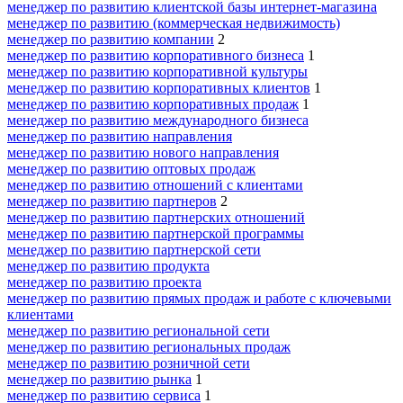
менеджер по развитию клиентской базы интернет-магазина
менеджер по развитию (коммерческая недвижимость)
менеджер по развитию компании
2
менеджер по развитию корпоративного бизнеса
1
менеджер по развитию корпоративной культуры
менеджер по развитию корпоративных клиентов
1
менеджер по развитию корпоративных продаж
1
менеджер по развитию международного бизнеса
менеджер по развитию направления
менеджер по развитию нового направления
менеджер по развитию оптовых продаж
менеджер по развитию отношений с клиентами
менеджер по развитию партнеров
2
менеджер по развитию партнерских отношений
менеджер по развитию партнерской программы
менеджер по развитию партнерской сети
менеджер по развитию продукта
менеджер по развитию проекта
менеджер по развитию прямых продаж и работе с ключевыми
клиентами
менеджер по развитию региональной сети
менеджер по развитию региональных продаж
менеджер по развитию розничной сети
менеджер по развитию рынка
1
менеджер по развитию сервиса
1