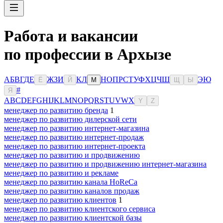
Работа и вакансии
по профессии в Архызе
А
Б
В
Г
Д
Е
Ж
З
И
К
Л
Н
О
П
Р
С
Т
У
Ф
Х
Ц
Ч
Ш
Э
Ю
Ё
Й
М
Щ
Ы
#
Я
A
B
C
D
E
F
G
H
I
J
K
L
M
N
O
P
Q
R
S
T
U
V
W
X
Y
Z
менеджер по развитию бренда
1
менеджер по развитию дилерской сети
менеджер по развитию интернет-магазина
менеджер по развитию интернет-продаж
менеджер по развитию интернет-проекта
менеджер по развитию и продвижению
менеджер по развитию и продвижению интернет-магазина
менеджер по развитию и рекламе
менеджер по развитию канала HoReCa
менеджер по развитию каналов продаж
менеджер по развитию клиентов
1
менеджер по развитию клиентского сервиса
менеджер по развитию клиентской базы