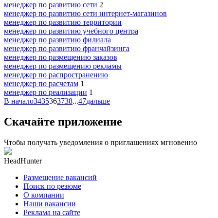
менеджер по развитию сети
2
менеджер по развитию сети интернет-магазинов
менеджер по развитию территории
менеджер по развитию учебного центра
менеджер по развитию филиала
менеджер по развитию франчайзинга
менеджер по размещению заказов
менеджер по размещению рекламы
менеджер по распространению
менеджер по расчетам
1
менеджер по реализации
1
В начало
34
35
36
37
38
...
47
дальше
Скачайте приложение
Чтобы получать уведомления о приглашениях мгновенно
HeadHunter
Размещение вакансий
Поиск по резюме
О компании
Наши вакансии
Реклама на сайте