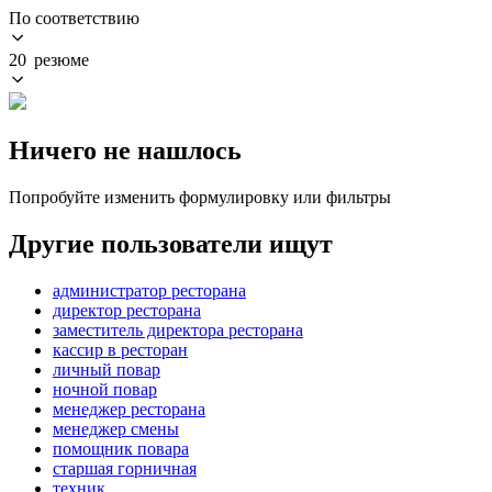
По соответствию
20 резюме
Ничего не нашлось
Попробуйте изменить формулировку или фильтры
Другие пользователи ищут
администратор ресторана
директор ресторана
заместитель директора ресторана
кассир в ресторан
личный повар
ночной повар
менеджер ресторана
менеджер смены
помощник повара
старшая горничная
техник