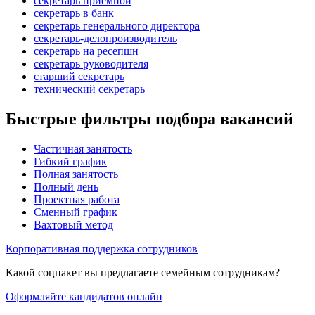
секретарь приемной
секретарь в банк
секретарь генерального директора
секретарь-делопроизводитель
секретарь на ресепшн
секретарь руководителя
старший секретарь
технический секретарь
Быстрые фильтры подбора вакансий
Частичная занятость
Гибкий график
Полная занятость
Полный день
Проектная работа
Сменный график
Вахтовый метод
Корпоративная поддержка сотрудников
Какой соцпакет вы предлагаете семейным сотрудникам?
Оформляйте кандидатов онлайн