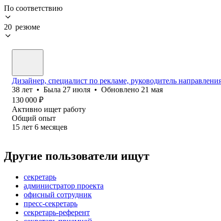
По соответствию
20 резюме
Дизайнер, специалист по рекламе, руководитель направлени
38
лет
•
Была
27 июля
•
Обновлено
21 мая
130 000
₽
Активно ищет работу
Общий опыт
15
лет
6
месяцев
Другие пользователи ищут
секретарь
администратор проекта
офисный сотрудник
пресс-секретарь
секретарь-референт