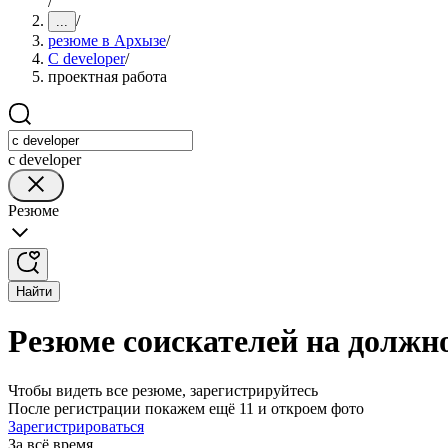
/
/
...
резюме в Архызе
/
C developer
/
проектная работа
c developer
Резюме
Найти
Резюме соискателей на должно
Чтобы видеть все резюме, зарегистрируйтесь
После регистрации покажем ещё 11 и откроем фото
Зарегистрироваться
За всё время