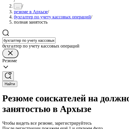
/
/
...
резюме в Архызе
/
бухгалтер по учету кассовых операций
/
полная занятость
бухгалтер по учету кассовых операций
Резюме
Найти
Резюме соискателей на должно
занятостью в Архызе
Чтобы видеть все резюме, зарегистрируйтесь
После регистрации покажем ещё 1 и откроем фото