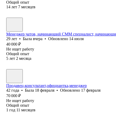
Общий опыт
14
лет
7
месяцев
Менеджер чатов, начинающий СММ специалист, начинающи
29
лет
•
Была
вчера
•
Обновлено
14 июля
40 000
₽
Не ищет работу
Общий опыт
5
лет
2
месяца
Продавец-консультант,официантка,менеджер
42
года
•
Была
18 февраля
•
Обновлено
17 февраля
70 000
₽
Не ищет работу
Общий опыт
1
год
11
месяцев