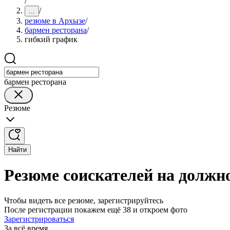
/
/
...
резюме в Архызе
/
бармен ресторана
/
гибкий график
бармен ресторана
Резюме
Найти
Резюме соискателей на должн
Чтобы видеть все резюме, зарегистрируйтесь
После регистрации покажем ещё 38 и откроем фото
Зарегистрироваться
За всё время