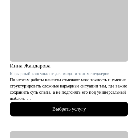
Инна
Жандарова
Карьерный консультант для мидл- и топ-менеджеров
По итогам работы клиенты отмечают мою точность и умение
структурировать сложные карьерные ситуации там, где важно
сохранить суть опыта, а не подгонять его под универсальный
шаблон.
Выбрать услугу
• Умею «переводить» опыт клиента на понятный
работодателю язык.
• Работаю с клиентами из узкоспециализированных ниш, где
универсальные решения не работают.
• 15+ лет в роли HR-бизнес-партнёра в российских и