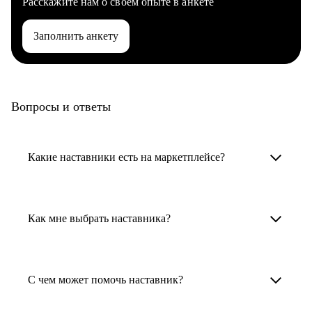
Расскажите нам о своем опыте в анкете
Заполнить анкету
Вопросы и ответы
Какие наставники есть на маркетплейсе?
Карьерные наставники — это HR-
специалисты, карьерные консультанты,
Как мне выбрать наставника?
психологи, резюмерайтеры и менторы.
Умный поиск поможет в три клика выбрать
Менторы работают в ИТ, дизайне, других
наставника для достижения вашей цели.
С чем может помочь наставник?
узкоспециализированных сферах. Они
помогут прокачать навыки, построить