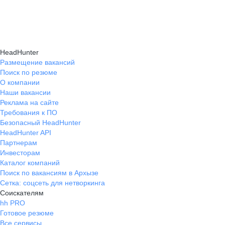
и правильно презентовать себя работодателю,
текущем месте работы и о том, кому он будет
Да, на карьерном маркетплейсе hh.ru доступна
что повышает шансы трудоустройства.
полезен, с какими запросами работает.
помощь с поиском работы онлайн: эксперты
Вы точно найдёте того, кто вам нужен!
помогут разработать стратегию, подобрать
HeadHunter
вакансии и повысить эффективность
Размещение вакансий
Поиск по резюме
трудоустройства.
О компании
Наши вакансии
Реклама на сайте
Требования к ПО
Безопасный HeadHunter
HeadHunter API
Партнерам
Инвесторам
Каталог компаний
Поиск по вакансиям в Архызе
Сетка: соцсеть для нетворкинга
Соискателям
hh PRO
Готовое резюме
Все сервисы