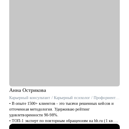
• Отвечу на ваши вопросы по поиску работы и прохождению
интервью.
• Вместе разработаем план, где и как искать релевантные
вакансии.
• Помогу написать сопроводительное письмо.
• Помогу подготовиться к интервью (в т.ч. на английском
языке).
• Проведу с вами тестовые собеседования, дам развивающую
обратную связь.
Кому могу помочь:
• Всем, кто только собирается начать работать в области IT.
• Начинающим и опытным HR-специалистам.
• Тем, кто зашел в тупик в плане карьеры/уперся в потолок.
• Тем, кто получает отказы и не понимает причину.
Анна
Острикова
Карьерный консультант / Карьерный психолог / Профориентолог / Резюмерайтер
• В опыте 1500+ клиентов - это тысячи решенных кейсов и
отточенная методология. Удерживаю рейтинг
удовлетворенности 90-98%.
• ТОП-1 эксперт по повторным обращениям на hh.ru (1 кв.
2025), ТОП-3 по популярности (1 кв. 2025), ТОП-5 по