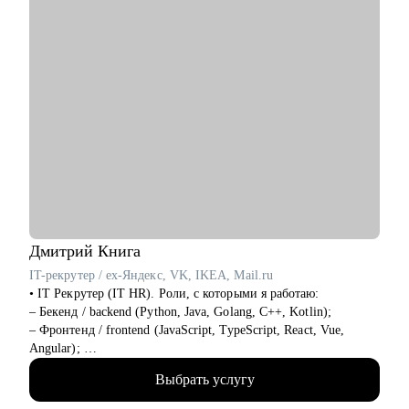
• Поддержка
• Customer Experience
• Операции
Дмитрий
Книга
IT-рекрутер / ex-Яндекс, VK, IKEA, Mail.ru
• IT Рекрутер (IT HR). Роли, с которыми я работаю:
– Бекенд / backend (Python, Java, Golang, C++, Kotlin);
– Фронтенд / frontend (JavaScript, TypeScript, React, Vue,
Angular);
– Фуллстек / fullstack (React, Node.js, Python, PostgreSQL,
Выбрать услугу
Docker, CI CD);
– Мобильная разработка (iOS и Android: Swift, Kotlin, Java);