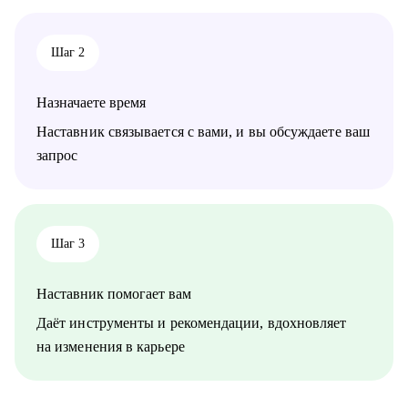
направлений:
• продажи, сопровождение продаж
• административный персонал
Шаг 2
• индустрия красоты, фитнес
• организация мероприятий
• туризм, гостеприимство
Назначаете время
• закупки, тендеры
• логистика, ВЭД
Наставник связывается с вами, и вы обсуждаете ваш
• маркетинг, PR
запрос
• образование
• бухгалтерия
• психология
• аналитика
• склад
Шаг 3
• HR
Наставник помогает вам
Жизнь слишком коротка для нелюбимой работы,
записывайтесь!
Даёт инструменты и рекомендации, вдохновляет
на изменения в карьере