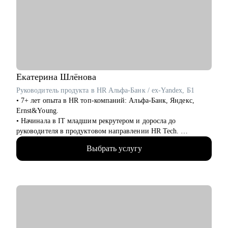
Екатерина
Шлёнова
Руководитель продукта в HR Альфа-Банк / ex-Yandex, Б1
• 7+ лет опыта в HR топ-компаний: Альфа-Банк, Яндекс,
Ernst&Young.
• Начинала в IT младшим рекрутером и доросла до
руководителя в продуктовом направлении HR Tech.
• Создала ряд цифровых продуктов для сотрудников Яндекса.
Выбрать услугу
• Провела 1000+ собеседований, как соискатель прошла 100+.
• Закончила бакалавриат МГУ, магистратуру ВШЭ, сейчас
учусь по программе проф переподготовки на психолога.
• 4+ года в личной психотерапии.
С чем помогу:
• Проведу аудит резюме, сделаем его выделяющимся и
классным.