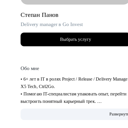
Степан Панов
Delivery manager в Go Invest
Выбрать услугу
Обо мне
• 6+ лет в IT в ролях Project / Release / Delivery Man
X5 Tech, Ctrl2Go.
• Помогаю IT-специалистам упаковать опыт, перейти
выстроить понятный карьерный трек.
• Обучение и сертификаты:
Развернут
• 2024 — ITSM. Основы управления ИТ-услугами
• 2023 — «Поколение Python: курс для продвинутых