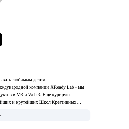
атывать любимым делом.
международной компании XReady Lab - мы
дуктов в VR и Web 3. Еще курирую
нейших и крутейших Школ Креативных
ь
 руковожу арт-процессами и командами, 7 лет