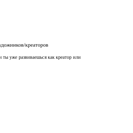
удожников/креаторов
ли ты уже развиваешься как креатор или