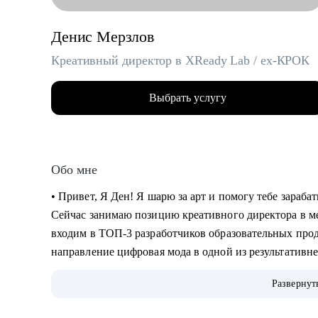
Денис Мерзлов
Креативный директор в XReady Lab / ex-КРОК
Выбрать услугу
Обо мне
• Привет, Я Ден! Я шарю за арт и помогу тебе зараб
Сейчас занимаю позицию креативного директора в 
входим в ТОП-3 разработчиков образовательных про
направление цифровая мода в одной из результатив
Индустрий в стране.
Развернут
• 11 лет работаю с компьютерной графикой, более 6 -
работаю с VR и AR