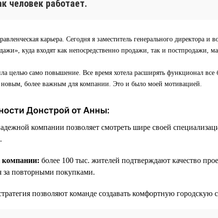
как человек работает.
равленческая карьера. Сегодня я заместитель генерального директора и в
ажи», куда входят как непосредственно продажи, так и постпродажи, м
ила целью само повышение. Все время хотела расширять функционал все 
о новым, более важным для компании. Это и было моей мотивацией.
ности Донстрой от Анны:
надежной компании позволяет смотреть шире своей специализац
.
к компании:
более 100 тыс. жителей подтверждают качество про
я за повторными покупками.
стратегия позволяют команде создавать комфортную городскую с