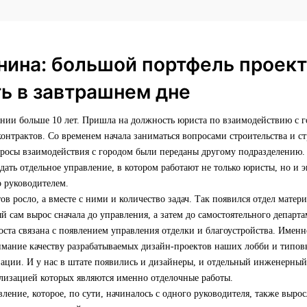
нина: большой портфель проект
ь в завтрашнем дне
ании больше 10 лет. Пришла на должность юриста по взаимодействию с 
нтрактов. Со временем начала заниматься вопросами строительства и ст
просы взаимодействия с городом были переданы другому подразделению.
ать отдельное управление, в котором работают не только юристы, но и
о руководителем.
ов росло, а вместе с ними и количество задач. Так появился отдел матер
й сам вырос сначала до управления, а затем до самостоятельного департа
оста связана с появлением управления отделки и благоустройства. Имен
имание качеству разрабатываемых дизайн-проектов наших лобби и типовы
зации. И у нас в штате появились и дизайнеры, и отдельный инженерный 
ализацией которых являются именно отделочные работы.
ление, которое, по сути, начиналось с одного руководителя, также выро