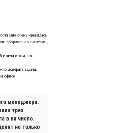
бота мне очень нравилась.
аж: общалась с клиентами,
се дело в том, что
жно доверять задачи,
ом офисе
его менеджера.
рали трех
а в их число.
ценят не только