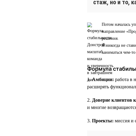
стаж, но и то, 
Потом началась уп
направление «Прод
решения.
Я никогда не став
заниматься чем-т
Формула стабиль
1.
Амбиции:
работа в 
расширять функционал
2.
Доверие клиентов 
и многие возвращаютс
3.
Проекты:
миссия и 