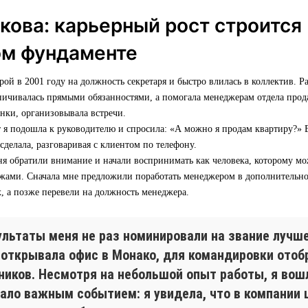
кова: карьерный рост строится
ом фундаменте
ой в 2001 году на должность секретаря и быстро влилась в коллектив. Ра
ничивалась прямыми обязанностями, а помогала менеджерам отдела прод
онки, организовывала встречи.
 я подошла к руководителю и спросила: «А можно я продам квартиру?» В
 сделала, разговаривая с клиентом по телефону.
ня обратили внимание и начали воспринимать как человека, которому мо
ажами. Сначала мне предложили поработать менеджером в дополнительн
, а позже перевели на должность менеджера.
ультаты меня не раз номинировали на звание лучш
 открывала офис в Монако, для командировки отоб
иков. Несмотря на небольшой опыт работы, я вошл
ало важным событием: я увидела, что в компании 