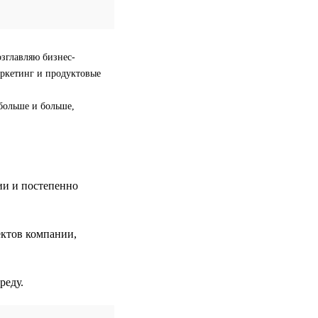
озглавляю бизнес-
аркетинг и продуктовые
больше и больше,
ии и постепенно
ектов компании,
реду.