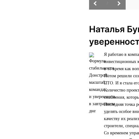
/
Наталья Бу
уверенност
Я работаю в комп
инвестиционных ко
в то время как во
Потом решили созд
ПТО. И я стала ег
Количество проект
снабжения, которы
Последняя точка р
уделять особое вн
качеству их реали
строители, специ
Со временем управ