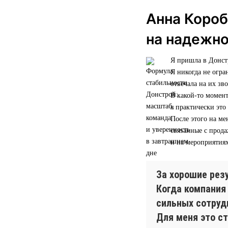
Анна Короб
на надежн
Я пришла в Донстр
Я никогда не огра
отвечала на их зв
В какой-то момент
я практически это
После этого на ме
связанные с прод
и на мероприятиях
За хорошие рез
Когда компания
сильных сотрудн
Для меня это ст