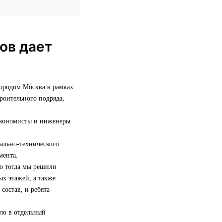
ов дает
городом Москва в рамках
роительного подряда,
 экономисты и инженеры
иально-технического
мента.
но тогда мы решили
х этажей, а также
состав, и ребята-
сло в отдельный