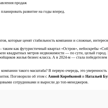
равления продаж
планировать развитие на годы вперед.
ов, которые ценят стабильность компании и сложные, интересн
— таким как футуристичный квартал «Остров», небоскребы «Со
,5 млн квадратных метров недвижимости — по сути, целый город. 
ройщиков жилья бизнес-класса. А в 2024-м — стала победителе
в компании такого масштаба? В первую очередь, это уверенность
вития. Поговорили об этом с
Анной Коробковой
и
Натальей Бу
довыми сотрудниками и выросли до топ-менеджеров.