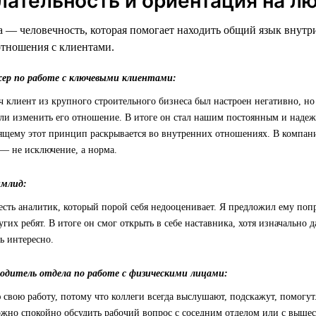
лательность и ориентация на л
 — человечность, которая помогает находить общий язык внутр
отношения с клиентами.
жер по работе с ключевыми клиентами:
ч клиент из крупного строительного бизнеса был настроен негативно, но
ли изменить его отношение. В итоге он стал нашим постоянным и наде
ящему этот принцип раскрывается во внутренних отношениях. В компании
— не исключение, а норма.
имлид:
есть аналитик, который порой себя недооценивает. Я предложил ему по
угих ребят. В итоге он смог открыть в себе наставника, хотя изначально 
ь интересно.
водитель отдела по работе с физическими лицами:
свою работу, потому что коллеги всегда выслушают, подскажут, помогут
можно спокойно обсудить рабочий вопрос с соседним отделом или с выше