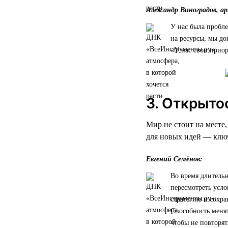
Александр Виноградов, а
У нас была пробле
на ресурсы, мы до
«У нас свои приор
3. Открыто
Мир не стоит на месте
для новых идей — ключ
Евгений Семёнов:
Во время длительн
пересмотреть усло
стратегию и сохра
Способность менят
чтобы не повторят