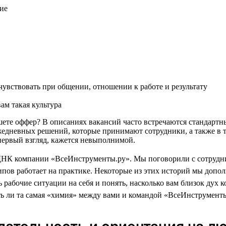
ие
увствовать при общении, отношении к работе и результату
ам такая культура
пишете оффер? В описаниях вакансий часто встречаются стандар
жедневных решений, которые принимают сотрудники, а также в т
а первый взгляд, кажется невыполнимой.
ДНК компании «ВсеИнструменты.ру». Мы поговорили с сотрудни
пов работает на практике. Некоторые из этих историй мы доп
 рабочие ситуации на себя и понять, насколько вам близок дух 
ть ли та самая «химия» между вами и командой «ВсеИнструменты