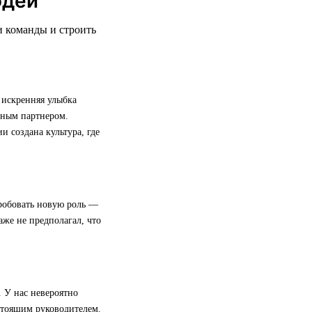
юдей
и команды и строить
 искренняя улыбка
жным партнером.
 создана культура, где
пробовать новую роль —
даже не предполагал, что
. У нас невероятно
стоящим руководителем.