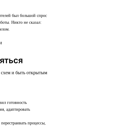
дителей был большой спрос
боты. Никто не сказал:
елом.
няться
х схем и быть открытым
вил готовность
ия, адаптировать
 перестраивать процессы,