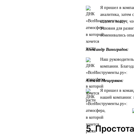
Я пришел в компан
аналитика, затем 
коллеги пишут, чт
Условия для разви
обменивались опы
Александр Виноградов:
Наш руководитель 
компании. Благода
Алексей Мещеряков:
Я пришел в коман
нашей компании: 
5. Простот