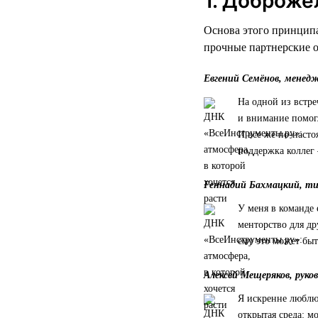
1. Доброже
Основа этого принципа
прочные партнерские 
Евгений Семёнов, менед
На одной из встре
и внимание помог
И все же по-насто
поддержка коллег 
Геннадий Бахмацкий, т
У меня в команде 
менторство для др
ему это может быт
Алексей Мещеряков, руко
Я искренне люблю 
открытая среда: 