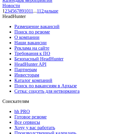
Календарь мероприятий
Новости
1
2
3
4
5
6
7
8
9
10
11
...
112
дальше
HeadHunter
Размещение вакансий
Поиск по резюме
О компании
Наши вакансии
Реклама на сайте
Требования к ПО
Безопасный HeadHunter
HeadHunter API
Партнерам
Инвесторам
Каталог компаний
Поиск по вакансиям в Архызе
Сетка: соцсеть для нетворкинга
Соискателям
hh PRO
Готовое резюме
Все сервисы
Хочу у вас работать
Производственный календарь