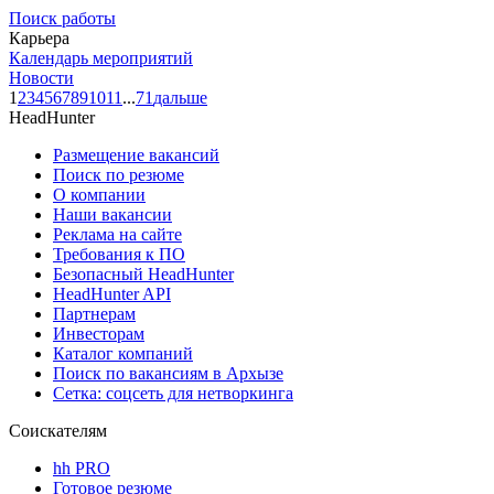
Поиск работы
Карьера
Календарь мероприятий
Новости
1
2
3
4
5
6
7
8
9
10
11
...
71
дальше
HeadHunter
Размещение вакансий
Поиск по резюме
О компании
Наши вакансии
Реклама на сайте
Требования к ПО
Безопасный HeadHunter
HeadHunter API
Партнерам
Инвесторам
Каталог компаний
Поиск по вакансиям в Архызе
Сетка: соцсеть для нетворкинга
Соискателям
hh PRO
Готовое резюме