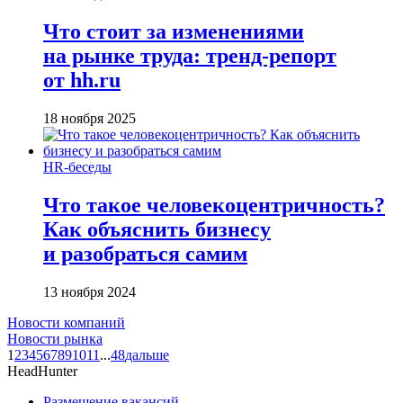
Что стоит за изменениями
на рынке труда: тренд-репорт
от hh.ru
18 ноября 2025
HR-беседы
Что такое человеко­центричность?
Как объяснить бизнесу
и разобраться самим
13 ноября 2024
Новости компаний
Новости рынка
1
2
3
4
5
6
7
8
9
10
11
...
48
дальше
HeadHunter
Размещение вакансий