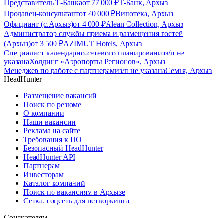
Представитель Т-Банка
от
77 000
₽
Т-Банк, Архыз
Продавец-консультант
от
40 000
₽
Винотека, Архыз
Официант (с.Архыз)
от
4 000
₽
Alean Collection, Архыз
Администратор службы приема и размещения гостей
(Архыз)
от
3 500
₽
AZIMUT Hotels, Архыз
Специалист календарно-сетевого планирования
з/п не
указана
Холдинг «Аэропорты Регионов», Архыз
Менеджер по работе с партнерами
з/п не указана
Семья, Архыз
HeadHunter
Размещение вакансий
Поиск по резюме
О компании
Наши вакансии
Реклама на сайте
Требования к ПО
Безопасный HeadHunter
HeadHunter API
Партнерам
Инвесторам
Каталог компаний
Поиск по вакансиям в Архызе
Сетка: соцсеть для нетворкинга
Соискателям