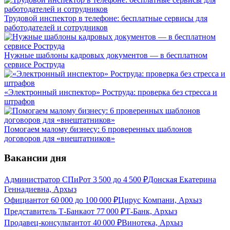
Трудовой инспектор в телефоне: бесплатные сервисы для
работодателей и сотрудников
Нужные шаблоны кадровых документов — в бесплатном
сервисе Роструда
«Электронный инспектор» Роструда: проверка без стресса и
штрафов
Помогаем малому бизнесу: 6 проверенных шаблонов
договоров для «внештатников»
Вакансии дня
Администратор СПиР
от
3 500
до
4 500
₽
Донская Екатерина
Геннадиевна, Архыз
Официант
от
60 000
до
100 000
₽
Цирус Компани, Архыз
Представитель Т-Банка
от
77 000
₽
Т-Банк, Архыз
Продавец-консультант
от
40 000
₽
Винотека, Архыз