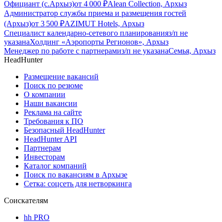
Официант (с.Архыз)
от
4 000
₽
Alean Collection, Архыз
Администратор службы приема и размещения гостей
(Архыз)
от
3 500
₽
AZIMUT Hotels, Архыз
Специалист календарно-сетевого планирования
з/п не
указана
Холдинг «Аэропорты Регионов», Архыз
Менеджер по работе с партнерами
з/п не указана
Семья, Архыз
HeadHunter
Размещение вакансий
Поиск по резюме
О компании
Наши вакансии
Реклама на сайте
Требования к ПО
Безопасный HeadHunter
HeadHunter API
Партнерам
Инвесторам
Каталог компаний
Поиск по вакансиям в Архызе
Сетка: соцсеть для нетворкинга
Соискателям
hh PRO