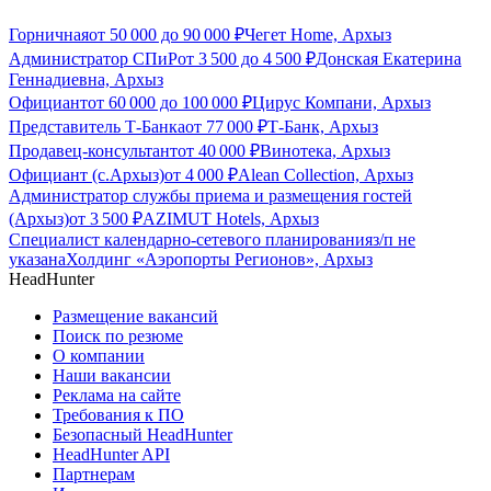
Горничная
от
50 000
до
90 000
₽
Чегет Home, Архыз
Администратор СПиР
от
3 500
до
4 500
₽
Донская Екатерина
Геннадиевна, Архыз
Официант
от
60 000
до
100 000
₽
Цирус Компани, Архыз
Представитель Т-Банка
от
77 000
₽
Т-Банк, Архыз
Продавец-консультант
от
40 000
₽
Винотека, Архыз
Официант (с.Архыз)
от
4 000
₽
Alean Collection, Архыз
Администратор службы приема и размещения гостей
(Архыз)
от
3 500
₽
AZIMUT Hotels, Архыз
Специалист календарно-сетевого планирования
з/п не
указана
Холдинг «Аэропорты Регионов», Архыз
HeadHunter
Размещение вакансий
Поиск по резюме
О компании
Наши вакансии
Реклама на сайте
Требования к ПО
Безопасный HeadHunter
HeadHunter API
Партнерам