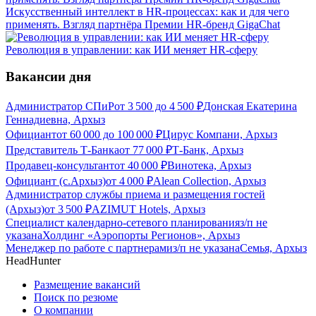
Искусственный интеллект в HR-процессах: как и для чего
применять. Взгляд партнёра Премии HR-бренд GigaChat
Революция в управлении: как ИИ меняет HR-сферу
Вакансии дня
Администратор СПиР
от
3 500
до
4 500
₽
Донская Екатерина
Геннадиевна, Архыз
Официант
от
60 000
до
100 000
₽
Цирус Компани, Архыз
Представитель Т-Банка
от
77 000
₽
Т-Банк, Архыз
Продавец-консультант
от
40 000
₽
Винотека, Архыз
Официант (с.Архыз)
от
4 000
₽
Alean Collection, Архыз
Администратор службы приема и размещения гостей
(Архыз)
от
3 500
₽
AZIMUT Hotels, Архыз
Специалист календарно-сетевого планирования
з/п не
указана
Холдинг «Аэропорты Регионов», Архыз
Менеджер по работе с партнерами
з/п не указана
Семья, Архыз
HeadHunter
Размещение вакансий
Поиск по резюме
О компании