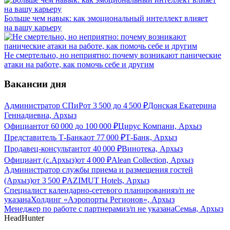
Больше чем навык: как эмоциональный интеллект влияет
на вашу карьеру
Не смертельно, но неприятно: почему возникают панические
атаки на работе, как помочь себе и другим
Вакансии дня
Администратор СПиР
от
3 500
до
4 500
₽
Донская Екатерина
Геннадиевна, Архыз
Официант
от
60 000
до
100 000
₽
Цирус Компани, Архыз
Представитель Т-Банка
от
77 000
₽
Т-Банк, Архыз
Продавец-консультант
от
40 000
₽
Винотека, Архыз
Официант (с.Архыз)
от
4 000
₽
Alean Collection, Архыз
Администратор службы приема и размещения гостей
(Архыз)
от
3 500
₽
AZIMUT Hotels, Архыз
Специалист календарно-сетевого планирования
з/п не
указана
Холдинг «Аэропорты Регионов», Архыз
Менеджер по работе с партнерами
з/п не указана
Семья, Архыз
HeadHunter