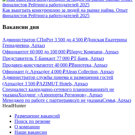
Как выиграть конкуренцию за людей на рынке найма. Опыт
финалистов Рейтинга работодателей 2025
Вакансии дня
Администратор СПиР
от
3 500
до
4 500
₽
Донская Екатерина
Геннадиевна, Архыз
Официант
от
60 000
до
100 000
₽
Цирус Компани, Архыз
Представитель Т-Банка
от
77 000
₽
Т-Банк, Архыз
Продавец-консультант
от
40 000
₽
Винотека, Архыз
Официант (с.Архыз)
от
4 000
₽
Alean Collection, Архыз
Администратор службы приема и размещения гостей
(Архыз)
от
3 500
₽
AZIMUT Hotels, Архыз
Специалист календарно-сетевого планирования
з/п не
указана
Холдинг «Аэропорты Регионов», Архыз
Менеджер по работе с партнерами
з/п не указана
Семья, Архыз
HeadHunter
Размещение вакансий
Поиск по резюме
О компании
Наши вакансии