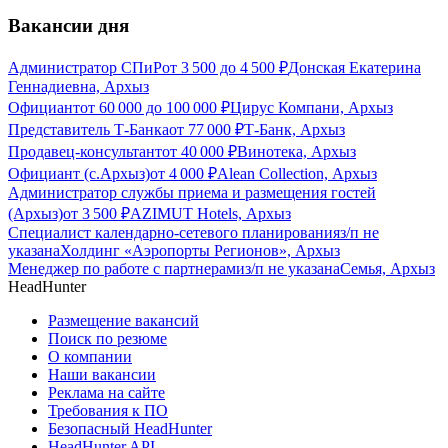
Вакансии дня
Администратор СПиР
от
3 500
до
4 500
₽
Донская Екатерина
Геннадиевна, Архыз
Официант
от
60 000
до
100 000
₽
Цирус Компани, Архыз
Представитель Т-Банка
от
77 000
₽
Т-Банк, Архыз
Продавец-консультант
от
40 000
₽
Винотека, Архыз
Официант (с.Архыз)
от
4 000
₽
Alean Collection, Архыз
Администратор службы приема и размещения гостей
(Архыз)
от
3 500
₽
AZIMUT Hotels, Архыз
Специалист календарно-сетевого планирования
з/п не
указана
Холдинг «Аэропорты Регионов», Архыз
Менеджер по работе с партнерами
з/п не указана
Семья, Архыз
HeadHunter
Размещение вакансий
Поиск по резюме
О компании
Наши вакансии
Реклама на сайте
Требования к ПО
Безопасный HeadHunter
HeadHunter API