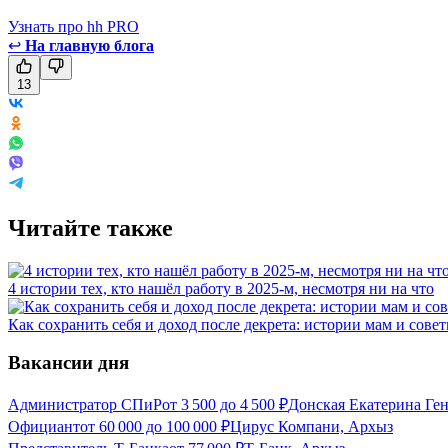
Узнать про hh PRO
↩
На главную блога
13
Читайте также
4 истории тех, кто нашёл работу в 2025-м, несмотря ни на что
Как сохранить себя и доход после декрета: истории мам и сове
Вакансии дня
Администратор СПиР
от
3 500
до
4 500
₽
Донская Екатерина Ге
Официант
от
60 000
до
100 000
₽
Цирус Компани, Архыз