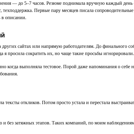
ьнения — до 5–7 часов. Резюме поднимала вручную каждый день 
, техподдержка. Первые пару месяцев писала сопроводительные
 в описании.
ий
на других сайтах или напрямую работодателям. До финального со
а я просила сократить их, но чаще такие просьбы игнорировали.
но когда выполняла тестовое. Порой даже напоминания о себе н
ебования.
ла тексты откликов. Потом просто устала и перестала выстраив
ро и без затяжных этапов. Таких компаний, по моим наблюдения