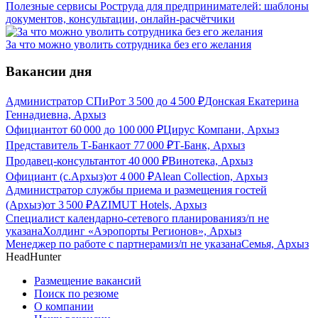
Полезные сервисы Роструда для предпринимателей: шаблоны
документов, консультации, онлайн-расчётчики
За что можно уволить сотрудника без его желания
Вакансии дня
Администратор СПиР
от
3 500
до
4 500
₽
Донская Екатерина
Геннадиевна, Архыз
Официант
от
60 000
до
100 000
₽
Цирус Компани, Архыз
Представитель Т-Банка
от
77 000
₽
Т-Банк, Архыз
Продавец-консультант
от
40 000
₽
Винотека, Архыз
Официант (с.Архыз)
от
4 000
₽
Alean Collection, Архыз
Администратор службы приема и размещения гостей
(Архыз)
от
3 500
₽
AZIMUT Hotels, Архыз
Специалист календарно-сетевого планирования
з/п не
указана
Холдинг «Аэропорты Регионов», Архыз
Менеджер по работе с партнерами
з/п не указана
Семья, Архыз
HeadHunter
Размещение вакансий
Поиск по резюме
О компании