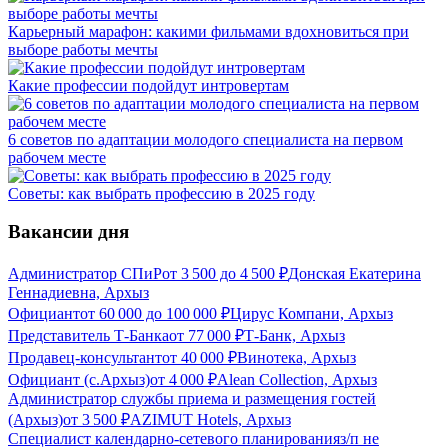
Карьерный марафон: какими фильмами вдохновиться при
выборе работы мечты
Какие профессии подойдут интровертам
6 советов по адаптации молодого специалиста на первом
рабочем месте
Советы: как выбрать профессию в 2025 году
Вакансии дня
Администратор СПиР
от
3 500
до
4 500
₽
Донская Екатерина
Геннадиевна, Архыз
Официант
от
60 000
до
100 000
₽
Цирус Компани, Архыз
Представитель Т-Банка
от
77 000
₽
Т-Банк, Архыз
Продавец-консультант
от
40 000
₽
Винотека, Архыз
Официант (с.Архыз)
от
4 000
₽
Alean Collection, Архыз
Администратор службы приема и размещения гостей
(Архыз)
от
3 500
₽
AZIMUT Hotels, Архыз
Специалист календарно-сетевого планирования
з/п не