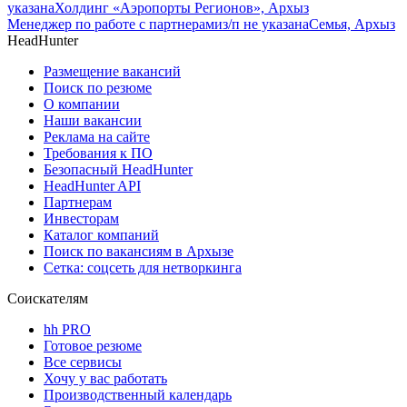
указана
Холдинг «Аэропорты Регионов», Архыз
Менеджер по работе с партнерами
з/п не указана
Семья, Архыз
HeadHunter
Размещение вакансий
Поиск по резюме
О компании
Наши вакансии
Реклама на сайте
Требования к ПО
Безопасный HeadHunter
HeadHunter API
Партнерам
Инвесторам
Каталог компаний
Поиск по вакансиям в Архызе
Сетка: соцсеть для нетворкинга
Соискателям
hh PRO
Готовое резюме
Все сервисы
Хочу у вас работать
Производственный календарь