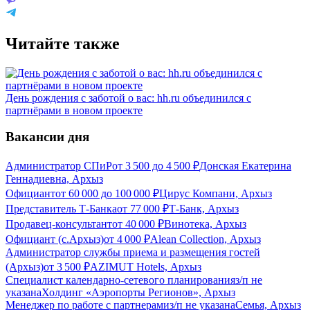
Читайте также
День рождения с заботой о вас: hh.ru объединился с
партнёрами в новом проекте
Вакансии дня
Администратор СПиР
от
3 500
до
4 500
₽
Донская Екатерина
Геннадиевна, Архыз
Официант
от
60 000
до
100 000
₽
Цирус Компани, Архыз
Представитель Т-Банка
от
77 000
₽
Т-Банк, Архыз
Продавец-консультант
от
40 000
₽
Винотека, Архыз
Официант (с.Архыз)
от
4 000
₽
Alean Collection, Архыз
Администратор службы приема и размещения гостей
(Архыз)
от
3 500
₽
AZIMUT Hotels, Архыз
Специалист календарно-сетевого планирования
з/п не
указана
Холдинг «Аэропорты Регионов», Архыз
Менеджер по работе с партнерами
з/п не указана
Семья, Архыз