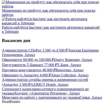
Мошенники не пройдут: как обезопасить себя при поиске
работы
Работа найдётся быстрее: как настроить автопоиск вакансий
в Telegram
Вакансии дня
Администратор СПиР
от
3 500
до
4 500
₽
Донская Екатерина
Геннадиевна, Архыз
Официант
от
60 000
до
100 000
₽
Цирус Компани, Архыз
Представитель Т-Банка
от
77 000
₽
Т-Банк, Архыз
Продавец-консультант
от
40 000
₽
Винотека, Архыз
Официант (с.Архыз)
от
4 000
₽
Alean Collection, Архыз
Администратор службы приема и размещения гостей
(Архыз)
от
3 500
₽
AZIMUT Hotels, Архыз
Специалист календарно-сетевого планирования
з/п не
указана
Холдинг «Аэропорты Регионов», Архыз
Менеджер по работе с партнерами
з/п не указана
Семья, Архыз
HeadHunter