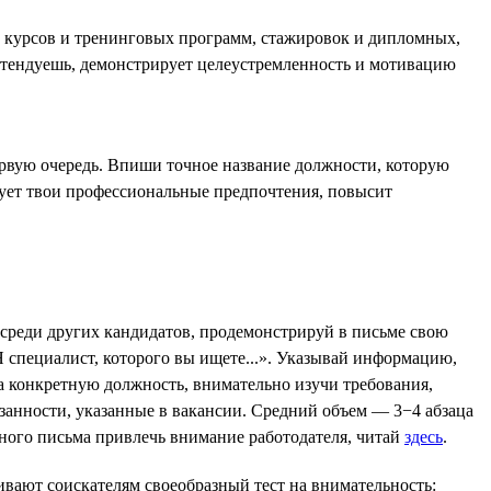
е курсов и тренинговых программ, стажировок и дипломных,
ретендуешь, демонстрирует целеустремленность и мотивацию
ервую очередь. Впиши точное название должности, которую
рует твои профессиональные предпочтения, повысит
 среди других кандидатов, продемонстрируй в письме свою
 специалист, которого вы ищете...». Указывай информацию,
а конкретную должность, внимательно изучи требования,
язанности, указанные в вакансии. Средний объем — 3−4 абзаца
ного письма привлечь внимание работодателя, читай
здесь
.
ивают соискателям своеобразный тест на внимательность: