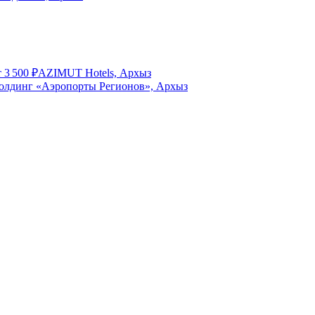
т
3 500
₽
AZIMUT Hotels, Архыз
олдинг «Аэропорты Регионов», Архыз