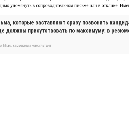
димо упомянуть в сопроводительном письме или в отклике. Имей
ьма, которые заставляют сразу позвонить кандида
ще должны присутствовать по максимуму: в резюме
 hh.ru, карьерный консультант