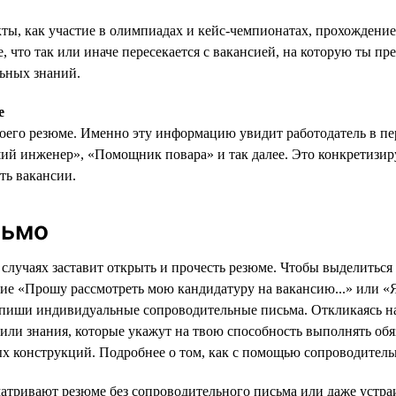
кты, как участие в олимпиадах и кейс-чемпионатах, прохождени
, что так или иначе пересекается с вакансией, на которую ты п
льных знаний.
е
воего резюме. Именно эту информацию увидит работодатель в п
ший инженер», «Помощник повара» и так далее. Это конкретизи
ть вакансии.
сьмо
случаях заставит открыть и прочесть резюме. Чтобы выделиться
е «Прошу рассмотреть мою кандидатуру на вакансию...» или «Я
т: пиши индивидуальные сопроводительные письма. Откликаясь н
 или знания, которые укажут на твою способность выполнять об
х конструкций. Подробнее о том, как с помощью сопроводитель
матривают резюме без сопроводительного письма или даже устра