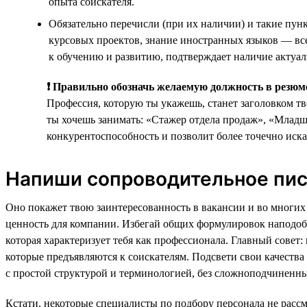
опыта соискателя.
Обязательно перечисли (при их наличии) и такие пун
курсовых проектов, знание иностранных языков — все
к обучению и развитию, подтверждает наличие актуа
❗ Правильно обозначь желаемую должность в резюм
Профессия, которую ты укажешь, станет заголовком т
ты хочешь занимать: «Стажер отдела продаж», «Млад
конкурентоспособность и позволит более точечно иска
Напиши сопроводительное пи
Оно покажет твою заинтересованность в вакансии и во многих 
ценность для компании. Избегай общих формулировок наподоби
которая характеризует тебя как профессионала. Главный сове
которые предъявляются к соискателям. Подсвети свои качества
с простой структурой и терминологией, без сложноподчиненны
Кстати, некоторые специалисты по подбору персонала не расс