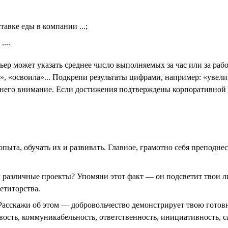
тавке еды в компании ...;
...
ьер может указать среднее число выполняемых за час или за ра
», «освоила»... Подкрепи результаты цифрами, например: «уве
 него внимание. Если достижения подтверждены корпоративной н
пыта, обучать их и развивать. Главное, грамотно себя преподне
л различные проекты? Упомяни этот факт — он подсветит твои л
етиторства.
Расскажи об этом — добровольчество демонстрирует твою готовн
вость, коммуникабельность, ответственность, инициативность, 