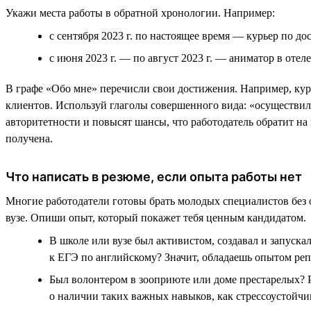
Укажи места работы в обратной хронологии. Например:
с сентября 2023 г. по настоящее время — курьер по дос
с июня 2023 г. — по август 2023 г. — аниматор в отеле .
В графе «Обо мне» перечисли свои достижения. Например, кур
клиентов. Используй глаголы совершенного вида: «осуществил
авторитетности и повысят шансы, что работодатель обратит на
получена.
Что написать в резюме, если опыта работы нет
Многие работодатели готовы брать молодых специалистов без о
вузе. Опиши опыт, который покажет тебя ценным кандидатом.
В школе или вузе был активистом, создавал и запуска
к ЕГЭ по английскому? Значит, обладаешь опытом реп
Был волонтером в зооприюте или доме престарелых? 
о наличии таких важных навыков, как стрессоустойчи