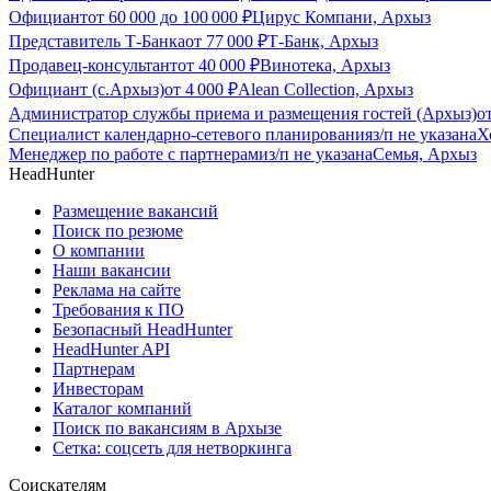
Официант
от
60 000
до
100 000
₽
Цирус Компани, Архыз
Представитель Т-Банка
от
77 000
₽
Т-Банк, Архыз
Продавец-консультант
от
40 000
₽
Винотека, Архыз
Официант (с.Архыз)
от
4 000
₽
Alean Collection, Архыз
Администратор службы приема и размещения гостей (Архыз)
о
Специалист календарно-сетевого планирования
з/п не указана
Х
Менеджер по работе с партнерами
з/п не указана
Семья, Архыз
HeadHunter
Размещение вакансий
Поиск по резюме
О компании
Наши вакансии
Реклама на сайте
Требования к ПО
Безопасный HeadHunter
HeadHunter API
Партнерам
Инвесторам
Каталог компаний
Поиск по вакансиям в Архызе
Сетка: соцсеть для нетворкинга
Соискателям