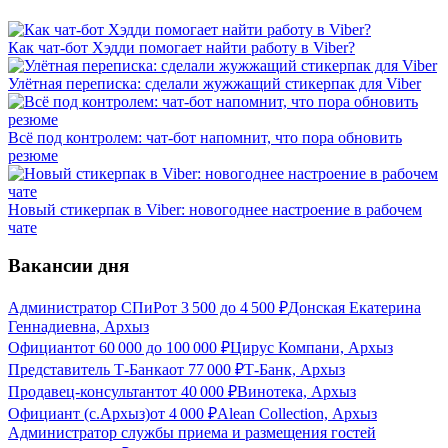
Как чат-бот Хэдди помогает найти работу в Viber?
Улётная переписка: сделали жужжащий стикерпак для Viber
Всё под контролем: чат-бот напомнит, что пора обновить
резюме
Новый стикерпак в Viber: новогоднее настроение в рабочем
чате
Вакансии дня
Администратор СПиР
от
3 500
до
4 500
₽
Донская Екатерина
Геннадиевна, Архыз
Официант
от
60 000
до
100 000
₽
Цирус Компани, Архыз
Представитель Т-Банка
от
77 000
₽
Т-Банк, Архыз
Продавец-консультант
от
40 000
₽
Винотека, Архыз
Официант (с.Архыз)
от
4 000
₽
Alean Collection, Архыз
Администратор службы приема и размещения гостей