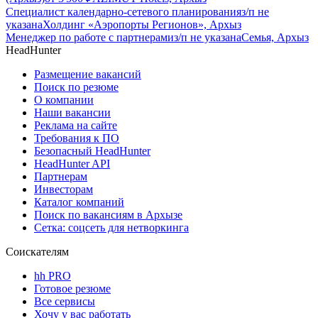
Специалист календарно-сетевого планирования
з/п не
указана
Холдинг «Аэропорты Регионов», Архыз
Менеджер по работе с партнерами
з/п не указана
Семья, Архыз
HeadHunter
Размещение вакансий
Поиск по резюме
О компании
Наши вакансии
Реклама на сайте
Требования к ПО
Безопасный HeadHunter
HeadHunter API
Партнерам
Инвесторам
Каталог компаний
Поиск по вакансиям в Архызе
Сетка: соцсеть для нетворкинга
Соискателям
hh PRO
Готовое резюме
Все сервисы
Хочу у вас работать