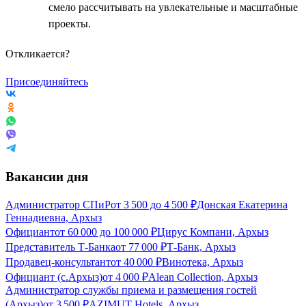
смело рассчитывать на увлекательные и масштабные
проекты.
Откликается?
Присоединяйтесь
Вакансии дня
Администратор СПиР
от
3 500
до
4 500
₽
Донская Екатерина
Геннадиевна, Архыз
Официант
от
60 000
до
100 000
₽
Цирус Компани, Архыз
Представитель Т-Банка
от
77 000
₽
Т-Банк, Архыз
Продавец-консультант
от
40 000
₽
Винотека, Архыз
Официант (с.Архыз)
от
4 000
₽
Alean Collection, Архыз
Администратор службы приема и размещения гостей
(Архыз)
от
3 500
₽
AZIMUT Hotels, Архыз