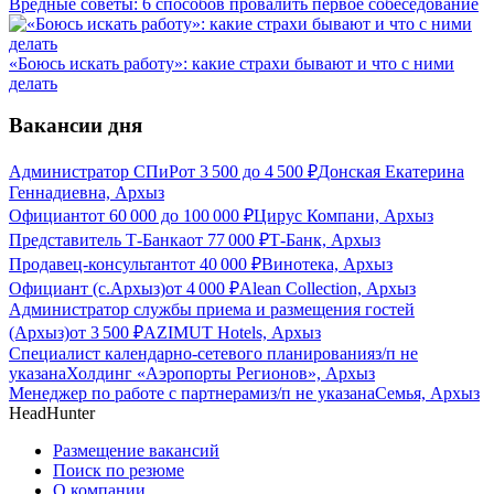
Вредные советы: 6 способов провалить первое собеседование
«Боюсь искать работу»: какие страхи бывают и что с ними
делать
Вакансии дня
Администратор СПиР
от
3 500
до
4 500
₽
Донская Екатерина
Геннадиевна, Архыз
Официант
от
60 000
до
100 000
₽
Цирус Компани, Архыз
Представитель Т-Банка
от
77 000
₽
Т-Банк, Архыз
Продавец-консультант
от
40 000
₽
Винотека, Архыз
Официант (с.Архыз)
от
4 000
₽
Alean Collection, Архыз
Администратор службы приема и размещения гостей
(Архыз)
от
3 500
₽
AZIMUT Hotels, Архыз
Специалист календарно-сетевого планирования
з/п не
указана
Холдинг «Аэропорты Регионов», Архыз
Менеджер по работе с партнерами
з/п не указана
Семья, Архыз
HeadHunter
Размещение вакансий
Поиск по резюме
О компании