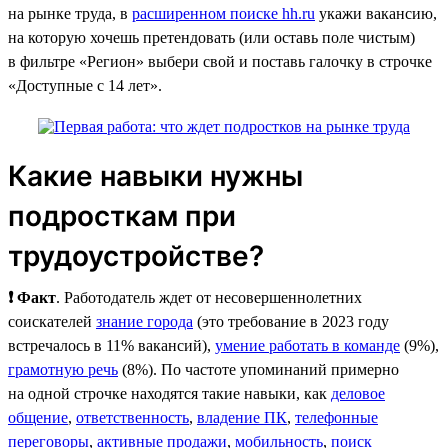
на рынке труда, в
расширенном поиске hh.ru
укажи вакансию,
на которую хочешь претендовать (или оставь поле чистым)
в фильтре «Регион» выбери свой и поставь галочку в строчке
«Доступные с 14 лет».
Какие навыки нужны
подросткам при
трудоустройстве?
❗ Факт
. Работодатель ждет от несовершеннолетних
соискателей
знание города
(это требование в 2023 году
встречалось в 11% вакансий),
умение работать в команде
(9%),
грамотную речь
(8%). По частоте упоминаний примерно
на одной строчке находятся такие навыки, как
деловое
общение
,
ответственность
,
владение ПК
,
телефонные
переговоры
,
активные продажи
,
мобильность
,
поиск