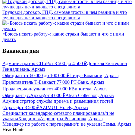
Трудовой договор, ГПД, самозанятость: в чем разница и что
лучше для начинающего специалиста
«Боюсь искать работу»: какие страхи бывают и что с ними
делать
Вакансии дня
Администратор СПиР
от
3 500
до
4 500
₽
Донская Екатерина
Геннадиевна, Архыз
Официант
от
60 000
до
100 000
₽
Цирус Компани, Архыз
Представитель Т-Банка
от
77 000
₽
Т-Банк, Архыз
Продавец-консультант
от
40 000
₽
Винотека, Архыз
Официант (с.Архыз)
от
4 000
₽
Alean Collection, Архыз
Администратор службы приема и размещения гостей
(Архыз)
от
3 500
₽
AZIMUT Hotels, Архыз
Специалист календарно-сетевого планирования
з/п не
указана
Холдинг «Аэропорты Регионов», Архыз
Менеджер по работе с партнерами
з/п не указана
Семья, Архыз
HeadHunter