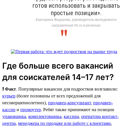
готов использовать и закрывать
простые позиции».
Екатерина Федорова, руководитель молодежного
направления hh.ru в регионах
Где больше всего вакансий
для соискателей 14–17 лет?
❗ Факт
. Популярные вакансии для подростков возглавили:
курьер
(более половины от всех предложений для
несовершеннолетних),
продавец-консультант
,
продавец-
кассир
и
промоутер
. Ребят также принимают на позиции
упаковщика
,
комплектовщика
,
кассира
,
оператора контакт-
центра
,
менеджера по продаже или работе с клиентами
,