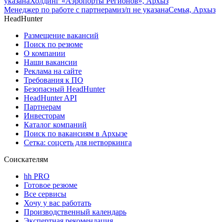
указана
Холдинг «Аэропорты Регионов», Архыз
Менеджер по работе с партнерами
з/п не указана
Семья, Архыз
HeadHunter
Размещение вакансий
Поиск по резюме
О компании
Наши вакансии
Реклама на сайте
Требования к ПО
Безопасный HeadHunter
HeadHunter API
Партнерам
Инвесторам
Каталог компаний
Поиск по вакансиям в Архызе
Сетка: соцсеть для нетворкинга
Соискателям
hh PRO
Готовое резюме
Все сервисы
Хочу у вас работать
Производственный календарь
Экспертная рекомендация