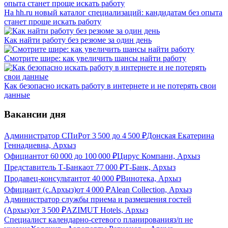
На hh.ru новый каталог специализаций: кандидатам без опыта
станет проще искать работу
Как найти работу без резюме за один день
Смотрите шире: как увеличить шансы найти работу
Как безопасно искать работу в интернете и не потерять свои
данные
Вакансии дня
Администратор СПиР
от
3 500
до
4 500
₽
Донская Екатерина
Геннадиевна, Архыз
Официант
от
60 000
до
100 000
₽
Цирус Компани, Архыз
Представитель Т-Банка
от
77 000
₽
Т-Банк, Архыз
Продавец-консультант
от
40 000
₽
Винотека, Архыз
Официант (с.Архыз)
от
4 000
₽
Alean Collection, Архыз
Администратор службы приема и размещения гостей
(Архыз)
от
3 500
₽
AZIMUT Hotels, Архыз
Специалист календарно-сетевого планирования
з/п не