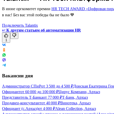
В июне оргкомитет премии
HR TECH AWARD «Цифровая пира
в нас! Без вас этой победы бы не было 💙
Подключить Talantix
↩
К другим статьям об автоматизации HR
1
Вакансии дня
Администратор СПиР
от
3 500
до
4 500
₽
Донская Екатерина Ге
Официант
от
60 000
до
100 000
₽
Цирус Компани, Архыз
Представитель Т-Банка
от
77 000
₽
Т-Банк, Архыз
Продавец-консультант
от
40 000
₽
Винотека, Архыз
Официант (с.Архыз)
от
4 000
₽
Alean Collection, Архыз