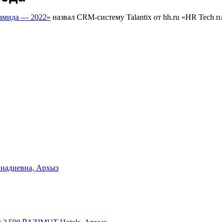
мида — 2022»
назвал CRM-систему Talantix от hh.ru «HR Tech п
ннадиевна, Архыз