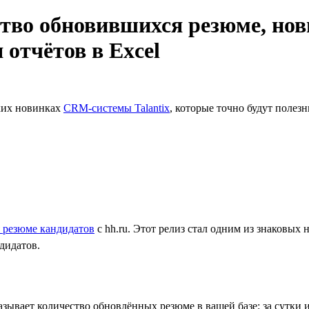
ество обновившихся резюме, н
 отчётов в Excel
ких новинках
CRM-системы Talantix
, которые точно будут полез
е
 резюме кандидатов
с hh.ru. Этот релиз стал одним из знаковых
дидатов.
зывает количество обновлённых резюме в вашей базе: за сутки 