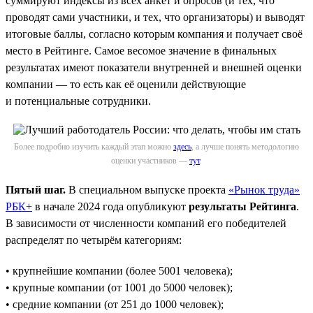
суммируют индексы из всех анкет и опросов (и тех, что
проводят сами участники, и тех, что организаторы) и выводят
итоговые баллы, согласно которым компания и получает своё
место в Рейтинге. Самое весомое значение в финальных
результатах имеют показатели внутренней и внешней оценки
компании — то есть как её оценили действующие
и потенциальные сотрудники.
Более подробно изучить каждый этап можно
здесь
, а лучше понять методологию
оценки участников —
тут
.
Пятый шаг.
В специальном выпуске проекта
«Рынок труда»
РБК+
в начале 2024 года опубликуют
результаты Рейтинга
.
В зависимости от численности компаний его победителей
распределят по четырём категориям:
• крупнейшие компании (более 5001 человека);
• крупные компании (от 1001 до 5000 человек);
• средние компании (от 251 до 1000 человек);