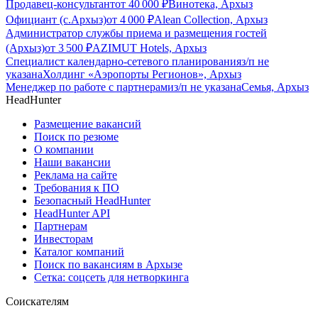
Продавец-консультант
от
40 000
₽
Винотека, Архыз
Официант (с.Архыз)
от
4 000
₽
Alean Collection, Архыз
Администратор службы приема и размещения гостей
(Архыз)
от
3 500
₽
AZIMUT Hotels, Архыз
Специалист календарно-сетевого планирования
з/п не
указана
Холдинг «Аэропорты Регионов», Архыз
Менеджер по работе с партнерами
з/п не указана
Семья, Архыз
HeadHunter
Размещение вакансий
Поиск по резюме
О компании
Наши вакансии
Реклама на сайте
Требования к ПО
Безопасный HeadHunter
HeadHunter API
Партнерам
Инвесторам
Каталог компаний
Поиск по вакансиям в Архызе
Сетка: соцсеть для нетворкинга
Соискателям