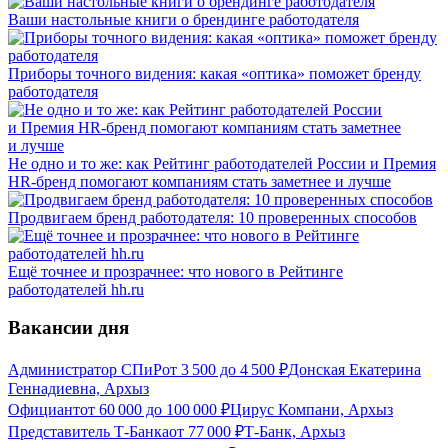
Ваши настольные книги о брендинге работодателя
Приборы точного видения: какая «оптика» поможет бренду
работодателя
Не одно и то же: как Рейтинг работодателей России и Премия
HR-бренд помогают компаниям стать заметнее и лучше
Продвигаем бренд работодателя: 10 проверенных способов
Ещё точнее и прозрачнее: что нового в Рейтинге
работодателей hh.ru
Вакансии дня
Администратор СПиР
от
3 500
до
4 500
₽
Донская Екатерина
Геннадиевна, Архыз
Официант
от
60 000
до
100 000
₽
Цирус Компани, Архыз
Представитель Т-Банка
от
77 000
₽
Т-Банк, Архыз