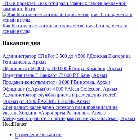
«Вы в проекте!»: как отбирали главных героев рекламной
кампании hh.ru
Как hh.ru меняет жизнь: история четвёртая. Стиль, мечта и
ясный взгляд
Вакансии дня
Администратор СПиР
от
3 500
до
4 500
₽
Донская Екатерина
Геннадиевна, Архыз
Официант
от
60 000
до
100 000
₽
Цирус Компани, Архыз
Представитель Т-Банка
от
77 000
₽
Т-Банк, Архыз
Продавец-консультант
от
40 000
₽
Винотека, Архыз
Официант (с.Архыз)
от
4 000
₽
Alean Collection, Архыз
Администратор службы приема и размещения гостей
(Архыз)
от
3 500
₽
AZIMUT Hotels, Архыз
Специалист календарно-сетевого планирования
з/п не
указана
Холдинг «Аэропорты Регионов», Архыз
Менеджер по работе с партнерами
з/п не указана
Семья, Архыз
HeadHunter
Размещение вакансий