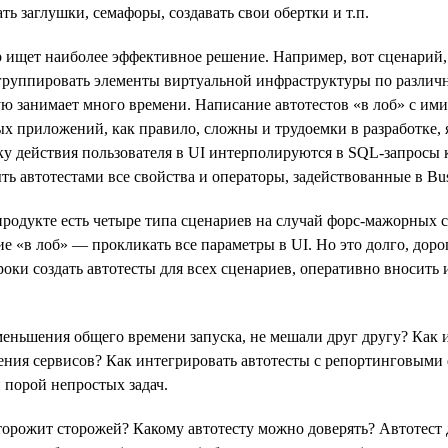
ь заглушки, семафоры, создавать свои обертки и т.п.
ор ищет наиболее эффективное решение. Например, вот сценарий
т группировать элементы виртуальной инфраструктуры по разли
ую занимает много времени. Написание автотестов «в лоб» с и
х приложений, как правило, сложны и трудоемки в разработке,
у действия пользователя в UI интерполируются в SQL-запросы 
ь автотестами все свойства и операторы, задействованные в Bus
 продукте есть четыре типа сценариев на случай форс-мажорных 
е «в лоб» — прокликать все параметры в UI. Но это долго, дор
роки создать автотесты для всех сценариев, оперативно вносить
уменьшения общего времени запуска, не мешали друг другу? Как
ения сервисов? Как интегрировать автотесты с репортинговыми 
и порой непростых задач.
сторожит сторожей? Какому автотесту можно доверять? Автотес