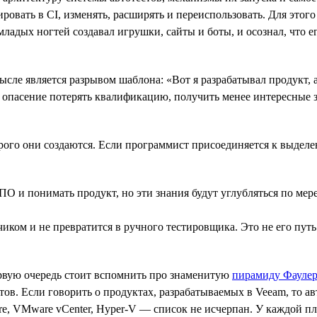
ировать в CI, изменять, расширять и переиспользовать. Для эт
ладых ногтей создавал игрушки, сайты и боты, и осознал, что е
мысле является разрывом шаблона: «Вот я разрабатывал продукт,
опасение потерять квалификацию, получить менее интересные зад
орого они создаются. Если программист присоединяется к выделе
ПО и понимать продукт, но эти знания будут углубляться по мер
тчиком и не превратится в ручного тестировщика. Это не его пу
ервую очередь стоит вспомнить про знаменитую
пирамиду Фаулер
ов. Если говорить о продуктах, разрабатываемых в Veeam, то ав
zure, VMware vCenter, Hyper-V — список не исчерпан. У каждой 