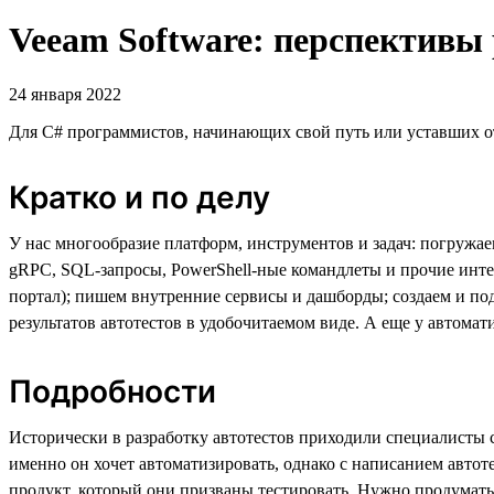
Veeam Software: перспективы
24 января 2022
Для C# программистов, начинающих свой путь или уставших о
Кратко и по делу
У нас многообразие платформ, инструментов и задач: погружа
gRPC, SQL-запросы, PowerShell-ные командлеты и прочие инт
портал); пишем внутренние сервисы и дашборды; создаем и под
результатов автотестов в удобочитаемом виде. А еще у автома
Подробности
Исторически в разработку автотестов приходили специалисты 
именно он хочет автоматизировать, однако с написанием автот
продукт, который они призваны тестировать. Нужно продумать