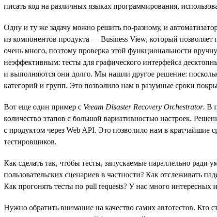
писать код на различных языках программирования, использоват
Одну и ту же задачу можно решить по-разному, и автоматизат
из компонентов продукта — Business View, который позволяе
очень много, поэтому проверка этой функциональности вручн
неэффективным: тесты для графического интерфейса десктопны
и выполняются они долго. Мы нашли другое решение: поскольк
категорий и групп. Это позволило нам в разумные сроки покрыт
Вот еще один пример с
Veeam Disaster Recovery Orchestrator
. В
количество этапов c большой вариативностью настроек. Решени
с продуктом через Web API. Это позволило нам в кратчайшие с
тестировщиков.
Как сделать так, чтобы тесты, запускаемые параллельно ради 
пользовательских сценариев в частности? Как отслеживать пад
Как прогонять тесты по pull requests? У нас много интересных 
Нужно обратить внимание на качество самих автотестов. Кто 