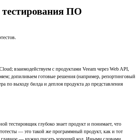
и тестирования ПО
тестов.
Cloud; взаимодействуем с продуктами Veeam через Web API,
дряем; допиливаем готовые решения (например, репортинговый
ра по выходу билда и деплоя продукта до представления
ой тестировщик глубоко знает продукт и понимает, что
втотесты — это такой же программный продукт, как и тот
е главное — нужно писать хороший код. Иными словами,