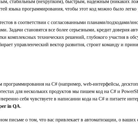
мным, стабильным (нехрупким), быстрым, надежным (никаких ло
тей языка программирования, чтобы этот код можно было легко 
стов в соответствии с согласованными планами/подходами/инст
ми. Задачи становятся все более серьезными, кредит доверия авт
аботки комплексных технических решений, глубокого участия в об
ыбирает управленческий вектор развития, строит команду и при
программирования на C# (например, web-интерфейсы, десктопны
отестах для нескольких продуктов мы пишем код на C# и PowerSh
 уверенно себя чувствуете в написании кода на C# и питаете инт
per in QA
.
ом письме о том, что вас привлекает в автоматизации, о ваших