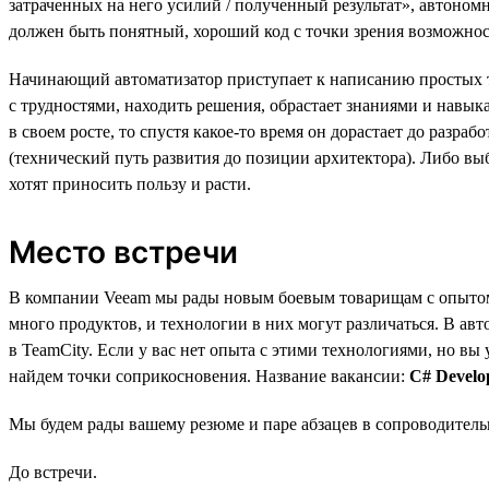
затраченных на него усилий / полученный результат», автоно
должен быть понятный, хороший код с точки зрения возможнос
Начинающий автоматизатор приступает к написанию простых те
с трудностями, находить решения, обрастает знаниями и навыка
в своем росте, то спустя какое-то время он дорастает до разр
(технический путь развития до позиции архитектора). Либо в
хотят приносить пользу и расти.
Место встречи
В компании Veeam мы рады новым боевым товарищам с опытом 
много продуктов, и технологии в них могут различаться. В авт
в TeamCity. Если у вас нет опыта с этими технологиями, но вы
найдем точки соприкосновения. Название вакансии:
C# Develo
Мы будем рады вашему резюме и паре абзацев в сопроводительн
До встречи.