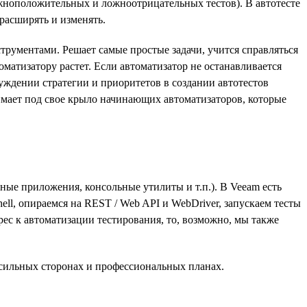
жноположительных и ложноотрицательных тестов). В автотесте
расширять и изменять.
рументами. Решает самые простые задачи, учится справляться
оматизатору растет. Если автоматизатор не останавливается
суждении стратегии и приоритетов в создании автотестов
нимает под свое крыло начинающих автоматизаторов, которые
е приложения, консольные утилиты и т.п.). В Veeam есть
ell, опираемся на REST / Web API и WebDriver, запускаем тесты
ерес к автоматизации тестирования, то, возможно, мы также
 сильных сторонах и профессиональных планах.