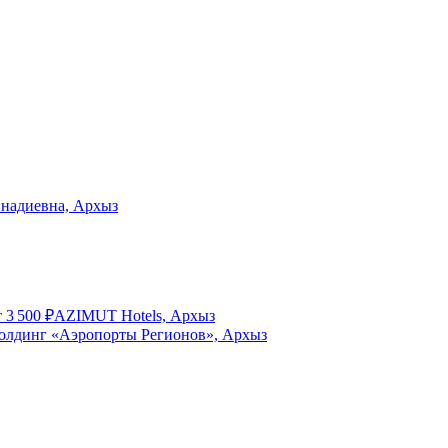
ннадиевна, Архыз
т
3 500
₽
AZIMUT Hotels, Архыз
олдинг «Аэропорты Регионов», Архыз