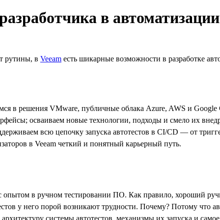
 разработчика в автоматизаци
т рутины, в
Veeam
есть шикарные возможности в разработке авто
емся в решения VMware, публичные облака Azure, AWS и Google 
ерфейсы; осваиваем новые технологии, подходы и смело их вне
держиваем всю цепочку запуска автотестов в CI/CD — от тригге
тизаторов в Veeam четкий и понятный карьерный путь.
с опытом в ручном тестировании ПО. Как правило, хороший ручн
естов у него порой возникают трудности. Почему? Потому что а
 архитектуру системы автотестов, механизмы их запуска и само