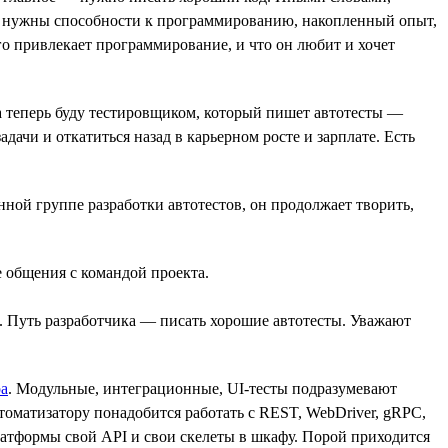
ого нужны способности к программированию, накопленный опыт,
го привлекает программирование, и что он любит и хочет
 а теперь буду тестировщиком, который пишет автотесты —
ачи и откатиться назад в карьерном росте и зарплате. Есть
нной группе разработки автотестов, он продолжает творить,
е общения с командой проекта.
ть. Путь разработчика — писать хорошие автотесты. Уважают
а
. Модульные, интеграционные, UI-тесты подразумевают
томатизатору понадобится работать с REST, WebDriver, gRPC,
платформы свой API и свои скелеты в шкафу. Порой приходится