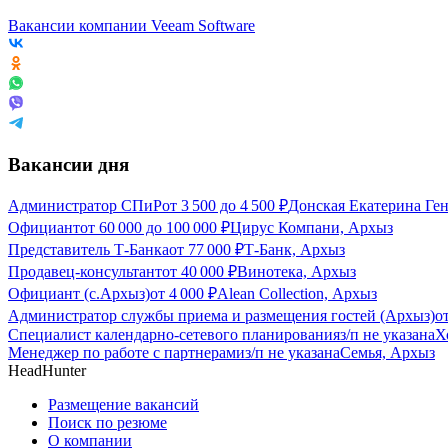
Вакансии компании Veeam Software
Вакансии дня
Администратор СПиР
от
3 500
до
4 500
₽
Донская Екатерина Ге
Официант
от
60 000
до
100 000
₽
Цирус Компани, Архыз
Представитель Т-Банка
от
77 000
₽
Т-Банк, Архыз
Продавец-консультант
от
40 000
₽
Винотека, Архыз
Официант (с.Архыз)
от
4 000
₽
Alean Collection, Архыз
Администратор службы приема и размещения гостей (Архыз)
о
Специалист календарно-сетевого планирования
з/п не указана
Х
Менеджер по работе с партнерами
з/п не указана
Семья, Архыз
HeadHunter
Размещение вакансий
Поиск по резюме
О компании