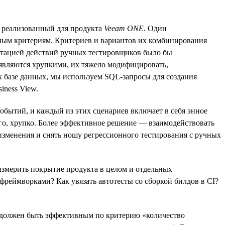
, реализованный для продукта
Veeam ONE
. Один
чным критериям. Критериев и вариантов их комбинирования
митацией действий ручных тестировщиков было бы
 являются хрупкими, их тяжело модифицировать,
к базе данных, мы используем SQL-запросы для создания
iness View.
событий, и каждый из этих сценариев включает в себя энное
ого, хрупко. Более эффективное решение — взаимодействовать
 изменения и снять ношу регрессионного тестирования с ручных
 измерить покрытие продукта в целом и отдельных
фреймворками? Как увязать автотесты со сборкой билдов в CI?
т должен быть эффективным по критерию «количество