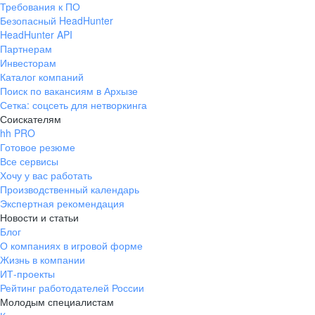
Требования к ПО
pr@ural.hh.ru
Безопасный HeadHunter
HeadHunter API
Краснодар
Партнерам
Инвесторам
ул. Янковского, д. 169, 7 этаж,
Каталог компаний
706 каб.
Поиск по вакансиям в Архызе
+7 861 205-55-57
Сетка: соцсеть для нетворкинга
pr@krd.hh.ru
Соискателям
hh PRO
Готовое резюме
Владивосток
Все сервисы
пер. Ланинский д. 4, офис 3.4
Хочу у вас работать
Производственный календарь
+7 423 202-33-28
Экспертная рекомендация
pr@dv.hh.ru
Новости и статьи
Блог
Новосибирск
О компаниях в игровой форме
Жизнь в компании
ул. Большевистская, д. 35,
ИТ-проекты
помещение 21
Рейтинг работодателей России
+7 383 207-94-64
Молодым специалистам