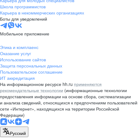
Карьера для молодых специалистов
pr@nsk.hh.ru
Школа программистов
Карьера в некоммерческих организациях
Минск
Боты для уведомлений
пр-т Дзержинского, д. 57,
10 этаж, помещение 45-1
Мобильное приложение
+375 (17)
336-03-02
Этика и комплаенс
pr@rabota.by
Оказание услуг
Использование сайтов
Алматы
Защита персональных данных
Пользовательское соглашение
пр. Абая, д. 151, БЦ Алатау,
ИТ аккредитация
12 этаж, офис 1209
На информационном ресурсе hh.ru
применяются
+7 727 232-13-13
рекомендательные технологии
(информационные технологии
pr@headhunter.com.kz
предоставления информации на основе сбора, систематизации
и анализа сведений, относящихся к предпочтениям пользователей
сети «Интернет», находящихся на территории Российской
Федерации)
Русский