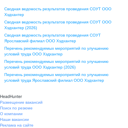
Сводная ведомость результатов проведения СОУТ ООО
Воронеж
Хэдхантер
Сводная ведомость результатов проведения СОУТ ООО
ул. Комиссаржевской, д. 10,
Хэдхантер (2026)
офис 1212
Сводная ведомость результатов проведения СОУТ
+7 473 280-05-05
Ярославский филиал ООО Хэдхантер
pr@vrn.hh.ru
Перечень рекомендуемых мероприятий по улучшению
условий труда ООО Хэдхантер
Казань
Перечень рекомендуемых мероприятий по улучшению
ул. Спартаковская, д. 2А, этаж 3,
условий труда ООО Хэдхантер (2026)
помещение 15
Перечень рекомендуемых мероприятий по улучшению
условий труда Ярославский филиал ООО Хэдхантер
+7 843 212-12-50
pr@kzn.hh.ru
HeadHunter
Размещение вакансий
Екатеринбург
Поиск по резюме
ул. Боевых Дружин, стр. 20,
О компании
5 этаж, офис 505, 521
Наши вакансии
Реклама на сайте
+7 343 226-79-99