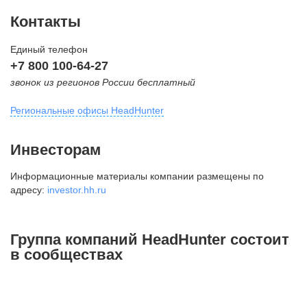
Контакты
Единый телефон
+7 800 100-64-27
звонок из регионов России бесплатный
Региональные офисы HeadHunter
Москва
Инвесторам
внутригородская территория
Информационные материалы компании размещены по
Муниципальный округ Тверской,
адресу:
investor.hh.ru
2-я Брестская ул., д. 48,
помещение 25
+7 495 974-64-27
Группа компаний HeadHunter состоит
+7 495 980-64-27
в сообществах
+7 495 134-92-24
press@hh.ru