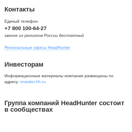
Контакты
Единый телефон
+7 800 100-64-27
звонок из регионов России бесплатный
Региональные офисы HeadHunter
Москва
Инвесторам
внутригородская территория
Информационные материалы компании размещены по
Муниципальный округ Тверской,
адресу:
investor.hh.ru
2-я Брестская ул., д. 48,
помещение 25
+7 495 974-64-27
Группа компаний HeadHunter состоит
+7 495 980-64-27
в сообществах
+7 495 134-92-24
press@hh.ru