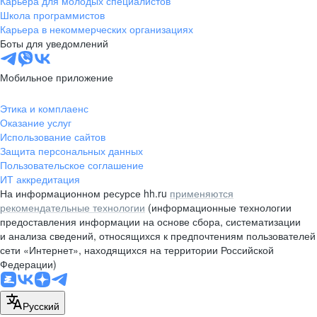
Карьера для молодых специалистов
pr@nsk.hh.ru
Школа программистов
Карьера в некоммерческих организациях
Минск
Боты для уведомлений
пр-т Дзержинского, д. 57,
10 этаж, помещение 45-1
Мобильное приложение
+375 (17)
336-03-02
Этика и комплаенс
pr@rabota.by
Оказание услуг
Использование сайтов
Алматы
Защита персональных данных
Пользовательское соглашение
пр. Абая, д. 151, БЦ Алатау,
ИТ аккредитация
12 этаж, офис 1209
На информационном ресурсе hh.ru
применяются
+7 727 232-13-13
рекомендательные технологии
(информационные технологии
pr@headhunter.com.kz
предоставления информации на основе сбора, систематизации
и анализа сведений, относящихся к предпочтениям пользователей
сети «Интернет», находящихся на территории Российской
Федерации)
Русский