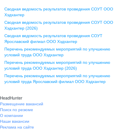
Сводная ведомость результатов проведения СОУТ ООО
Воронеж
Хэдхантер
Сводная ведомость результатов проведения СОУТ ООО
ул. Комиссаржевской, д. 10,
Хэдхантер (2026)
офис 1212
Сводная ведомость результатов проведения СОУТ
+7 473 280-05-05
Ярославский филиал ООО Хэдхантер
pr@vrn.hh.ru
Перечень рекомендуемых мероприятий по улучшению
условий труда ООО Хэдхантер
Казань
Перечень рекомендуемых мероприятий по улучшению
ул. Спартаковская, д. 2А, этаж 3,
условий труда ООО Хэдхантер (2026)
помещение 15
Перечень рекомендуемых мероприятий по улучшению
условий труда Ярославский филиал ООО Хэдхантер
+7 843 212-12-50
pr@kzn.hh.ru
HeadHunter
Размещение вакансий
Екатеринбург
Поиск по резюме
ул. Боевых Дружин, стр. 20,
О компании
5 этаж, офис 505, 521
Наши вакансии
Реклама на сайте
+7 343 226-79-99