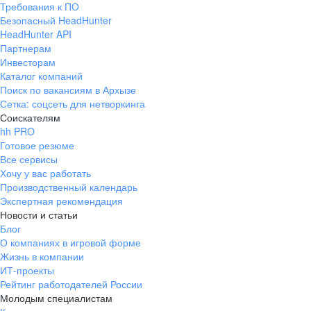
Требования к ПО
pr@ural.hh.ru
Безопасный HeadHunter
HeadHunter API
Краснодар
Партнерам
Инвесторам
ул. Янковского, д. 169, 7 этаж,
Каталог компаний
706 каб.
Поиск по вакансиям в Архызе
+7 861 205-55-57
Сетка: соцсеть для нетворкинга
pr@krd.hh.ru
Соискателям
hh PRO
Готовое резюме
Владивосток
Все сервисы
пер. Ланинский д. 4, офис 3.4
Хочу у вас работать
Производственный календарь
+7 423 202-33-28
Экспертная рекомендация
pr@dv.hh.ru
Новости и статьи
Блог
Новосибирск
О компаниях в игровой форме
Жизнь в компании
ул. Большевистская, д. 35,
ИТ-проекты
помещение 21
Рейтинг работодателей России
+7 383 207-94-64
Молодым специалистам