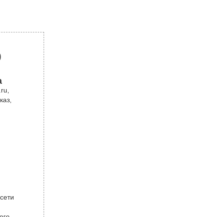
р
а
ru,
каз,
 сети
ого