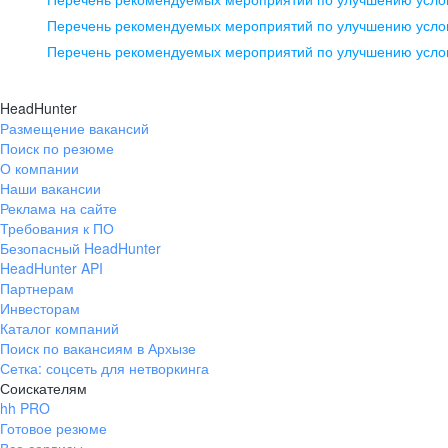
pr@ural.hh.ru
Перечень рекомендуемых мероприятий по улучшению услов
Перечень рекомендуемых мероприятий по улучшению усло
Новосибирск
ул. Большевистская, д. 35,
HeadHunter
помещение 21
Размещение вакансий
Поиск по резюме
+7 383 207-94-64
О компании
pr@nsk.hh.ru
Наши вакансии
Реклама на сайте
Требования к ПО
Безопасный HeadHunter
HeadHunter API
Партнерам
Инвесторам
Каталог компаний
Поиск по вакансиям в Архызе
Сетка: соцсеть для нетворкинга
Соискателям
hh PRO
Готовое резюме