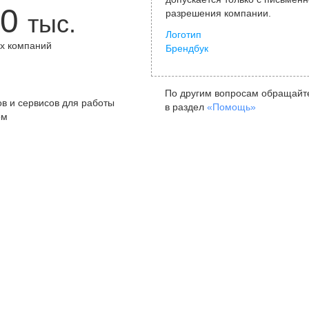
0
разрешения компании.
тыс.
Логотип
х компаний
Брендбук
+
По другим вопросам обращайт
в и сервисов для работы
в раздел
«Помощь»
ом
Санкт-Петербург
Я
ул. Жуковского, д. 19, особняк
ул