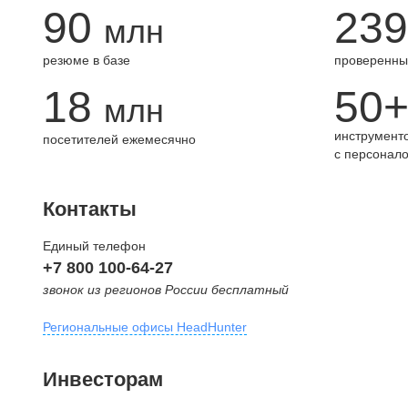
90
239
млн
резюме в базе
проверенны
18
50
млн
инструменто
посетителей ежемесячно
с персонал
Контакты
Единый телефон
+7 800 100-64-27
звонок из регионов России бесплатный
Региональные офисы HeadHunter
Москва
Инвесторам
внутригородская территория