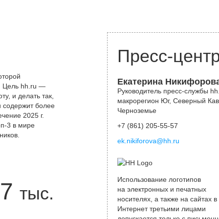
Пресс-цент
оторой
Екатерина Никифоров
 Цель hh.ru —
Руководитель пресс-службы hh.
у, и делать так,
макрорегион Юг, Северный Кав
и содержит более
Черноземье
чение 2025 г.
оп-3 в мире
+7 (861) 205-55-57
ников.
ek.nikiforova@hh.ru
Использование логотипов
7
тыс.
на электронных и печатных
носителях, а также на сайтах в
Интернет третьими лицами
допускается только с письменн