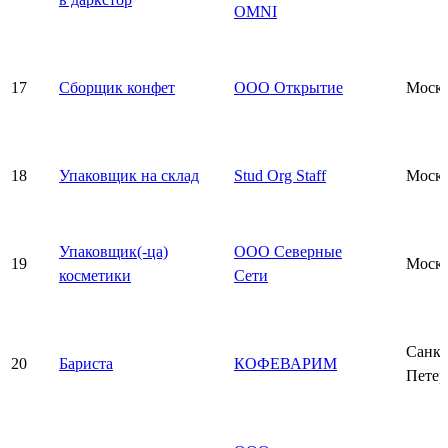
OMNI
17
Сборщик конфет
ООО Открытие
Моск
18
Упаковщик на склад
Stud Org Staff
Моск
Упаковщик(-ца)
ООО Северные
19
Моск
косметики
Сети
Санкт
20
Бариста
КОФЕВАРИМ
Петер