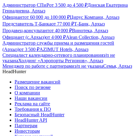
Администратор СПиР
от
3 500
до
4 500
₽
Донская Екатерина
Геннадиевна, Архыз
Официант
от
60 000
до
100 000
₽
Цирус Компани, Архыз
Представитель Т-Банка
от
77 000
₽
Т-Банк, Архыз
Продавец-консультант
от
40 000
₽
Винотека, Архыз
Официант (с.Архыз)
от
4 000
₽
Alean Collection, Архыз
Администратор службы приема и размещения гостей
(Архыз)
от
3 500
₽
AZIMUT Hotels, Архыз
Специалист календарно-сетевого планирования
з/п не
указана
Холдинг «Аэропорты Регионов», Архыз
Менеджер по работе с партнерами
з/п не указана
Семья, Архыз
HeadHunter
Размещение вакансий
Поиск по резюме
О компании
Наши вакансии
Реклама на сайте
Требования к ПО
Безопасный HeadHunter
HeadHunter API
Партнерам
Инвесторам