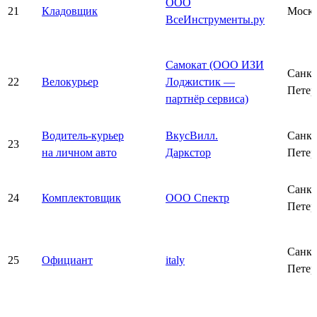
ООО
21
Кладовщик
Моск
ВсеИнструменты.ру
Самокат (ООО ИЗИ
Санкт
22
Велокурьер
Лоджистик —
Петер
партнёр сервиса)
Водитель-курьер
ВкусВилл.
Санкт
23
на личном авто
Даркстор
Петер
Санкт
24
Комплектовщик
ООО Спектр
Петер
Санкт
25
Официант
italy
Петер