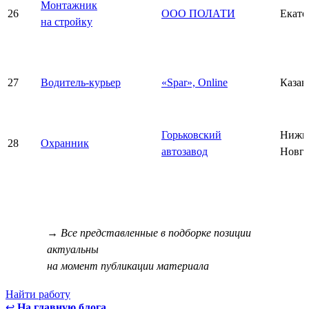
Монтажник
26
ООО ПОЛАТИ
Екате
на стройку
27
Водитель-курьер
«Spar», Online
Казан
Горьковский
Нижн
28
Охранник
автозавод
Новго
→ Все представленные в подборке позиции
актуальны
на момент публикации материала
Найти работу
↩
На главную блога