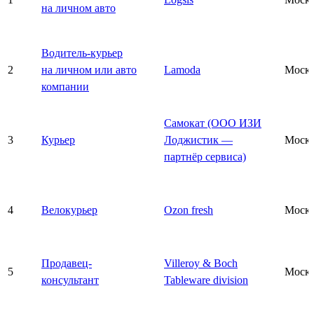
на личном авто
Водитель-курьер
2
на личном или авто
Lamoda
Моск
компании
Самокат (ООО ИЗИ
3
Курьер
Лоджистик —
Моск
партнёр сервиса)
4
Велокурьер
Ozon fresh
Моск
Продавец-
Villeroy & Boch
5
Моск
консультант
Tableware division