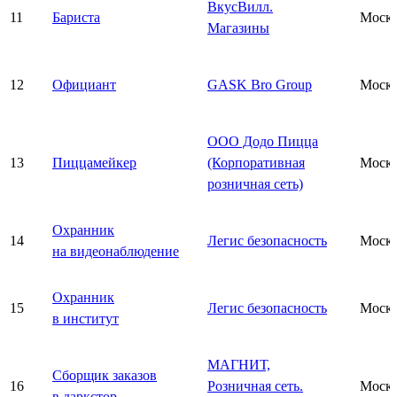
ВкусВилл.
11
Бариста
Моск
Магазины
12
Официант
GASK Bro Group
Моск
ООО Додо Пицца
13
Пиццамейкер
(Корпоративная
Моск
розничная сеть)
Охранник
14
Легис безопасность
Моск
на видеонаблюдение
Охранник
15
Легис безопасность
Моск
в институт
МАГНИТ,
Сборщик заказов
16
Розничная сеть.
Моск
в даркстор