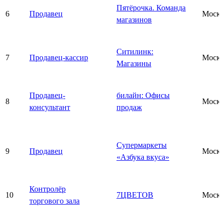
Пятёрочка. Команда
6
Продавец
Моск
магазинов
Ситилинк:
7
Продавец-кассир
Моск
Магазины
Продавец-
билайн: Офисы
8
Моск
консультант
продаж
Супермаркеты
9
Продавец
Моск
«Азбука вкуса»
Контролёр
10
7ЦВЕТОВ
Моск
торгового зала