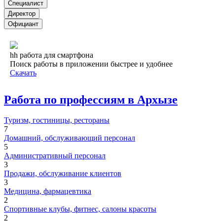
Специалист
Директор
Официант
hh работа для смартфона
Поиск работы в приложении быстрее и удобнее
Скачать
Работа по профессиям в Архызе
Туризм, гостиницы, рестораны
7
Домашний, обслуживающий персонал
5
Административный персонал
3
Продажи, обслуживание клиентов
3
Медицина, фармацевтика
2
Спортивные клубы, фитнес, салоны красоты
2